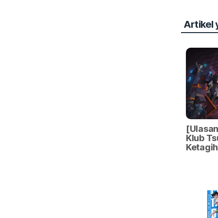
Artikel
[Ulasa
Klub Ts
Ketagi