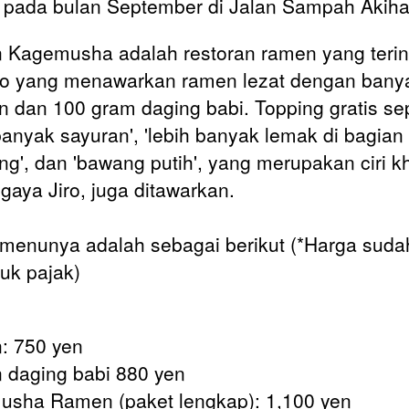
 pada bulan September di
Jalan Sampah Akih
Kagemusha adalah restoran ramen yang terin
iro yang menawarkan ramen lezat dengan bany
n dan 100 gram daging babi. Topping gratis sep
 banyak sayuran', 'lebih banyak lemak di bagian
ng', dan 'bawang putih', yang merupakan ciri k
gaya Jiro, juga ditawarkan.
 menunya adalah sebagai berikut (*Harga suda
uk pajak)
: 750 yen
daging babi 880 yen
sha Ramen (paket lengkap): 1,100 yen