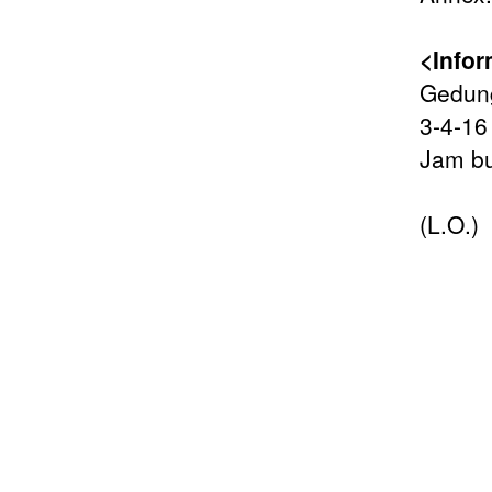
<Infor
Gedun
3-4-16
Jam bu
Hari 
(L.O.)