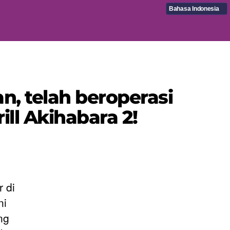
Bahasa Indonesia
, telah beroperasi
ill Akihabara 2!
 di
ni
ng