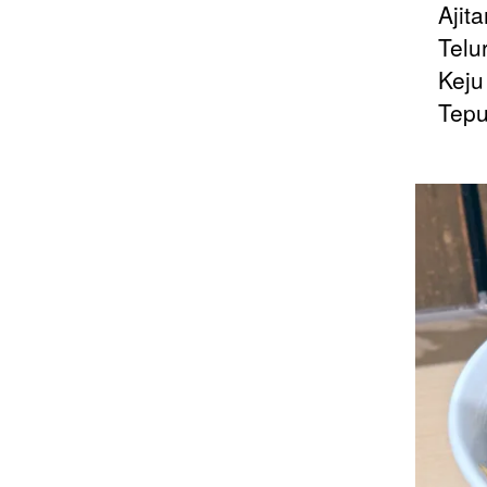
Ajitam
Telur 
Keju 
Tepun