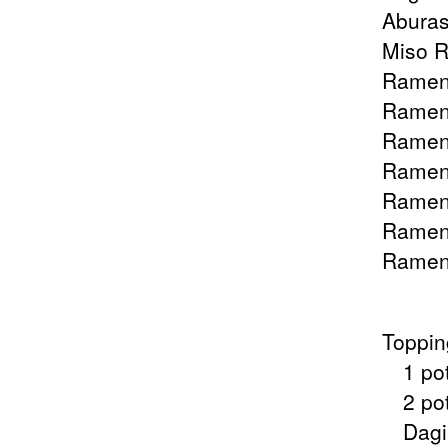
Aburas
Miso 
Ramen 
Ramen
Ramen
Ramen
Ramen
Ramen
Ramen
Toppin
1 poto
2 poto
Daging