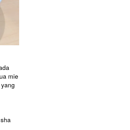
pada
mua mie
 yang
usha