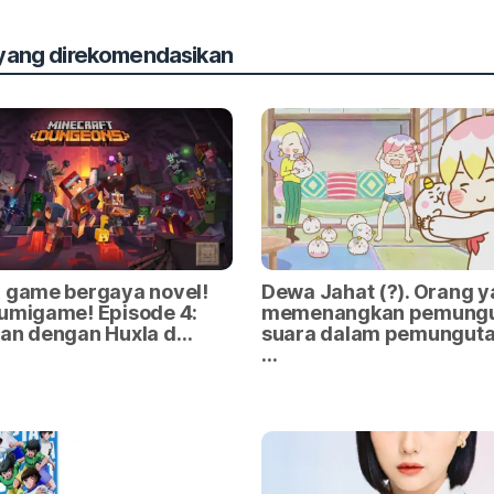
 yang direkomendasikan
n game bergaya novel!
Dewa Jahat (?). Orang 
umigame! Episode 4:
memenangkan pemung
han dengan Huxla d…
suara dalam pemunguta
…