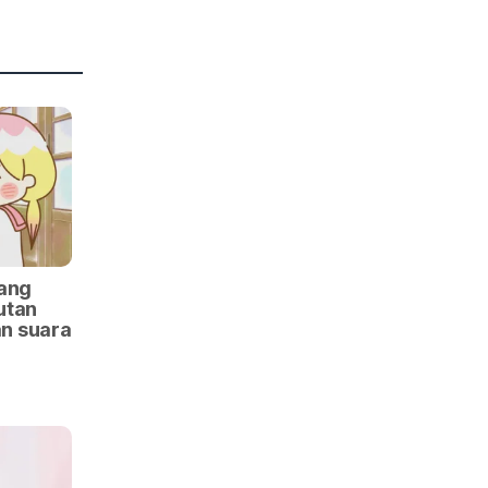
yang
utan
n suara