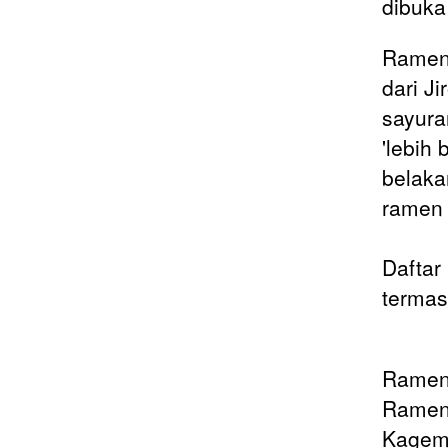
dibuka
Ramen 
dari J
sayura
'lebih
belaka
ramen 
Daftar
termas
Ramen
Ramen 
Kagemu