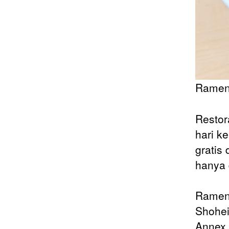
Ramen
Restor
hari k
gratis
hanya 
Ramen
Shohei
Annex.