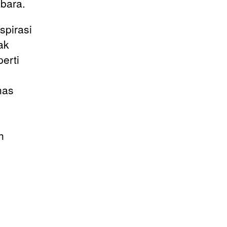
abara
.
spirasi
ak
erti
has
h