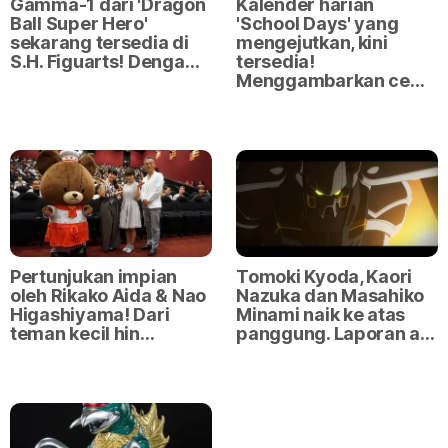
Gamma-1 dari 'Dragon
Kalender harian
Ball Super Hero'
'School Days' yang
sekarang tersedia di
mengejutkan, kini
S.H. Figuarts! Denga…
tersedia!
Menggambarkan ce…
Pertunjukan impian
Tomoki Kyoda, Kaori
oleh Rikako Aida & Nao
Nazuka dan Masahiko
Higashiyama! Dari
Minami naik ke atas
teman kecil hin…
panggung. Laporan a…