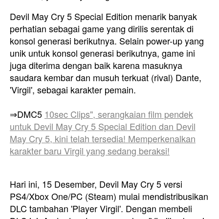
Devil May Cry 5 Special Edition menarik banyak
perhatian sebagai game yang dirilis serentak di
konsol generasi berikutnya. Selain power-up yang
unik untuk konsol generasi berikutnya, game ini
juga diterima dengan baik karena masuknya
saudara kembar dan musuh terkuat (rival) Dante,
'Virgil', sebagai karakter pemain.
⇒DMC5
10sec Clips", serangkaian film pendek
untuk Devil May Cry 5 Special Edition dan Devil
May Cry 5, kini telah tersedia! Memperkenalkan
karakter baru Virgil yang sedang beraksi!
Hari ini, 15 Desember, Devil May Cry 5 versi
PS4/Xbox One/PC (Steam) mulai mendistribusikan
DLC tambahan 'Player Virgil'. Dengan membeli