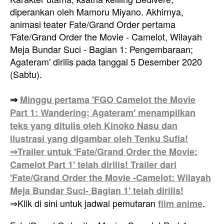
diperankan oleh Mamoru Miyano. Akhirnya,
animasi teater Fate/Grand Order pertama
'Fate/Grand Order the Movie - Camelot, Wilayah
Meja Bundar Suci - Bagian 1: Pengembaraan;
Agateram' dirilis pada tanggal 5 Desember 2020
(Sabtu).
⇒
Minggu pertama 'FGO Camelot the Movie
Part 1: Wandering; Agateram' menampilkan
teks yang ditulis oleh Kinoko Nasu dan
ilustrasi yang digambar oleh Tenku Sufia!
⇒Trailer untuk 'Fate/Grand Order the Movie:
Camelot Part 1' telah dirilis! Trailer dari
'Fate/Grand Order the Movie -Camelot: Wilayah
Meja Bundar Suci- Bagian 1' telah dirilis!
⇒Klik di sini untuk jadwal pemutaran
.
film anime