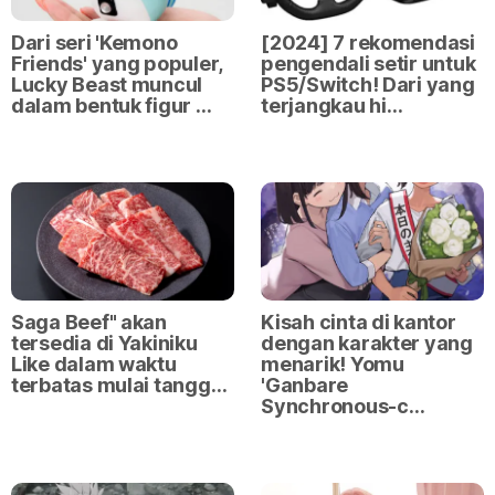
Dari seri 'Kemono
[2024] 7 rekomendasi
Friends' yang populer,
pengendali setir untuk
Lucky Beast muncul
PS5/Switch! Dari yang
dalam bentuk figur …
terjangkau hi…
Saga Beef" akan
Kisah cinta di kantor
tersedia di Yakiniku
dengan karakter yang
Like dalam waktu
menarik! Yomu
terbatas mulai tangg…
'Ganbare
Synchronous-c…