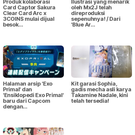
Produk kolaborasi
Ilustrasi yang menarik
Card Captor Sakura
oleh Mx2J telah
Clear Card Arc x
direproduksi
3COINS mulai dijual
sepenuhnya! / Dari
besok…
'Blue Ar…
Halaman arsip 'Exo
Kit garasi Sophia,
Primal' dan
gadis mecha asli karya
'Ensiklopedi Exo Primal'
Takamine Nadale, kini
baru dari Capcom
telah tersedia!
dengan…