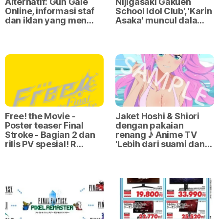
Alternatif: Gun Gale
Nijigasaki Gakuen
Online, informasi staf
School Idol Club', 'Karin
dan iklan yang men…
Asaka' muncul dala…
Free! the Movie -
Jaket Hoshi & Shiori
Poster teaser Final
dengan pakaian
Stroke - Bagian 2 dan
renang ♪ Anime TV
rilis PV spesial! R…
'Lebih dari suami dan…