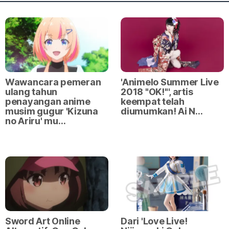
Wawancara pemeran
'Animelo Summer Live
ulang tahun
2018 "OK!"', artis
penayangan anime
keempat telah
musim gugur 'Kizuna
diumumkan! Ai N…
no Ariru' mu…
Sword Art Online
Dari 'Love Live!