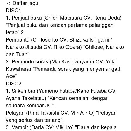
＜ Daftar lagu
DISC1
1. Penjual buku (Shiori Matsuura CV: Rena Ueda)
"Penjual buku dan kencan pertama pelanggan
tetap" 2.
Pembantu (Chitose Ito CV: Shizuka Ishigami /
Nanako Jitsuda CV: Riko Obara) "Chitose, Nanako
dan Tuan".
3. Pemandu sorak (Mai Kashiwayama CV: Yuki
Kuwahara) "Pemandu sorak yang menyemangati
Ace"
DISC2
1. Si kembar (Yumeno Futaba/Kano Futaba CV:
Ayana Taketatsu) "Kencan semalam dengan
saudara kembar JC".
Pelayan (Rina Takaishi CV: M・A・O) "Pelayan
yang serius dan tenang".
3. Vampir (Daria CV: Miki Ito) "Daria dan kepala