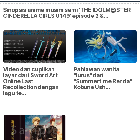
Sinopsis anime musim semi 'THE IDOLM@STER
CINDERELLA GIRLS U149' episode 2 &…
Video dan cuplikan
Pahlawan wanita
layar dari Sword Art
"lurus" dari
Online Last
"Summertime Renda",
Recollection dengan
Kobune Ush…
lagu te…