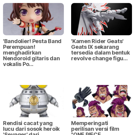
'Bandolier! Pesta Band
'Kamen Rider Geats'
Perempuan!
Geats IX sekarang
menghadirkan
tersedia dalam bentuk
Nendoroid gitaris dan
revolve change figu…
vokalis Po…
Rendisi cacat yang
Memperingati
lucu dari sosok heroik
perilisan versi film
'Sevnger' dari
"ONE PIECE