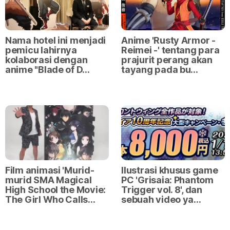
Nama hotel ini menjadi
Anime 'Rusty Armor -
pemicu lahirnya
Reimei -' tentang para
kolaborasi dengan
prajurit perang akan
anime "Blade of D…
tayang pada bu…
Film animasi 'Murid-
Ilustrasi khusus game
murid SMA Magical
PC 'Grisaia: Phantom
High School the Movie:
Trigger vol. 8', dan
The Girl Who Calls…
sebuah video ya…