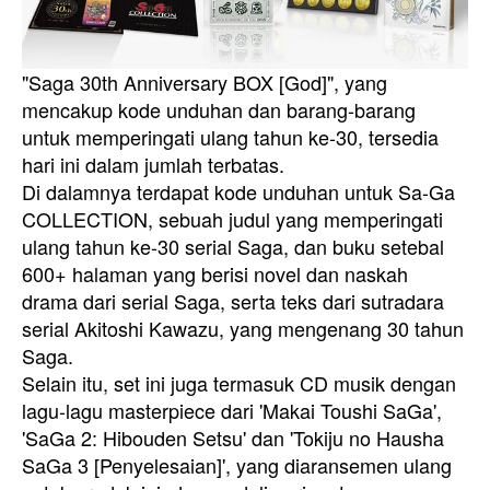
"Saga 30th Anniversary BOX [God]", yang
mencakup kode unduhan dan barang-barang
untuk memperingati ulang tahun ke-30, tersedia
hari ini dalam jumlah terbatas.
Di dalamnya terdapat kode unduhan untuk Sa-Ga
COLLECTION, sebuah judul yang memperingati
ulang tahun ke-30 serial Saga, dan buku setebal
600+ halaman yang berisi novel dan naskah
drama dari serial Saga, serta teks dari sutradara
serial Akitoshi Kawazu, yang mengenang 30 tahun
Saga.
Selain itu, set ini juga termasuk CD musik dengan
lagu-lagu masterpiece dari 'Makai Toushi SaGa',
'SaGa 2: Hibouden Setsu' dan 'Tokiju no Hausha
SaGa 3 [Penyelesaian]', yang diaransemen ulang