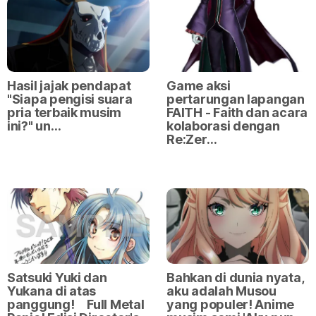
Hasil jajak pendapat
Game aksi
"Siapa pengisi suara
pertarungan lapangan
pria terbaik musim
FAITH - Faith dan acara
ini?" un…
kolaborasi dengan
Re:Zer…
Satsuki Yuki dan
Bahkan di dunia nyata,
Yukana di atas
aku adalah Musou
panggung! Full Metal
yang populer! Anime