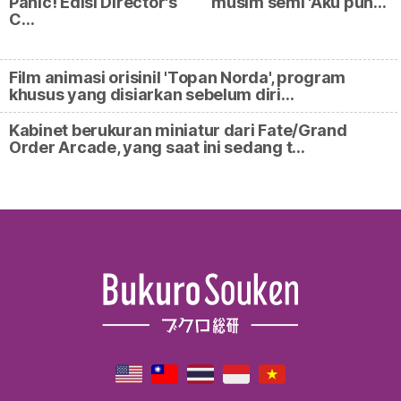
Panic! Edisi Director's
musim semi 'Aku pun…
C…
Film animasi orisinil 'Topan Norda', program
khusus yang disiarkan sebelum diri…
Kabinet berukuran miniatur dari Fate/Grand
Order Arcade, yang saat ini sedang t…