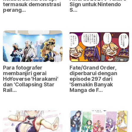
termasuk demonstrasi
Sign untuk Nintendo
perang…
S…
Para fotografer
Fate/Grand Order,
membanjiri gerai
diperbarui dengan
HoYoverse 'Harakami'
episode 297 dari
dan 'Collapsing Star
'Semakin Banyak
Rail…
Manga de F…