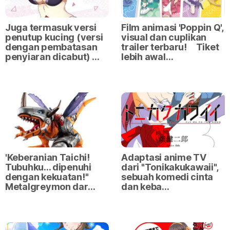
Juga termasuk versi
Film animasi 'Poppin Q',
penutup kucing (versi
visual dan cuplikan
dengan pembatasan
trailer terbaru! Tiket
penyiaran dicabut) …
lebih awal…
'Keberanian Taichi!
Adaptasi anime TV
Tubuhku... dipenuhi
dari "Tonikakukawaii",
dengan kekuatan!"
sebuah komedi cinta
Metalgreymon dar…
dan keba…