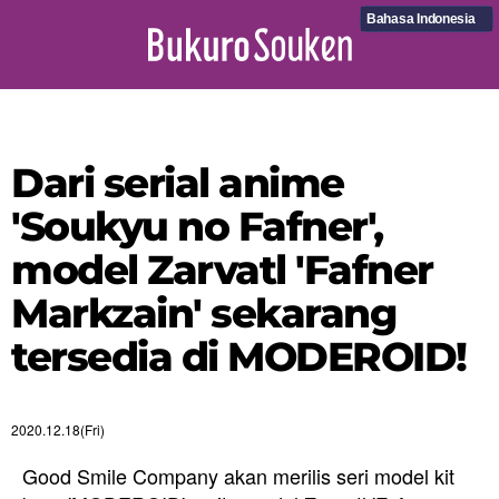
Bahasa Indonesia
Dari serial anime
'Soukyu no Fafner',
model Zarvatl 'Fafner
Markzain' sekarang
tersedia di MODEROID!
2020.12.18(Fri)
Good Smile Company akan merilis seri model kit