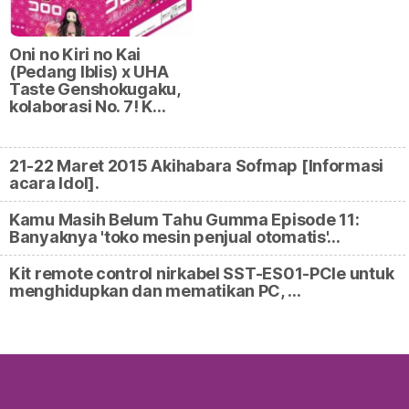
Oni no Kiri no Kai
(Pedang Iblis) x UHA
Taste Genshokugaku,
kolaborasi No. 7! K…
21-22 Maret 2015 Akihabara Sofmap [Informasi
acara Idol].
Kamu Masih Belum Tahu Gumma Episode 11:
Banyaknya 'toko mesin penjual otomatis'…
Kit remote control nirkabel SST-ES01-PCIe untuk
menghidupkan dan mematikan PC, …