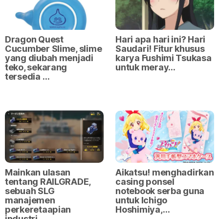
Dragon Quest
Hari apa hari ini? Hari
Cucumber Slime, slime
Saudari! Fitur khusus
yang diubah menjadi
karya Fushimi Tsukasa
teko, sekarang
untuk meray…
tersedia …
Mainkan ulasan
Aikatsu! menghadirkan
tentang RAILGRADE,
casing ponsel
sebuah SLG
notebook serba guna
manajemen
untuk Ichigo
perkeretaapian
Hoshimiya,…
industri …