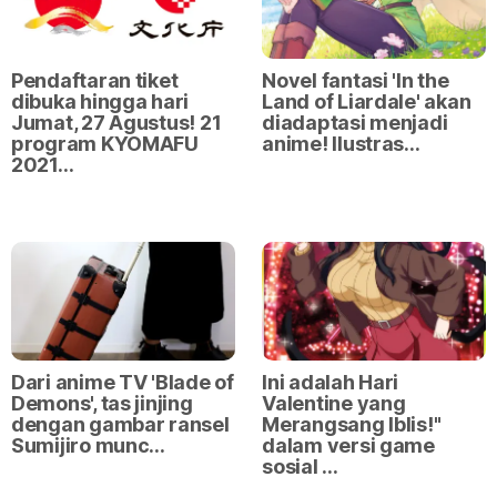
Pendaftaran tiket
Novel fantasi 'In the
dibuka hingga hari
Land of Liardale' akan
Jumat, 27 Agustus! 21
diadaptasi menjadi
program KYOMAFU
anime! Ilustras…
2021…
Dari anime TV 'Blade of
Ini adalah Hari
Demons', tas jinjing
Valentine yang
dengan gambar ransel
Merangsang Iblis!"
Sumijiro munc…
dalam versi game
sosial …