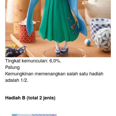
Tingkat kemunculan: 6,0%.
Patung
Kemungkinan memenangkan salah satu hadiah
adalah 1/2.
Hadiah B (total 2 jenis)