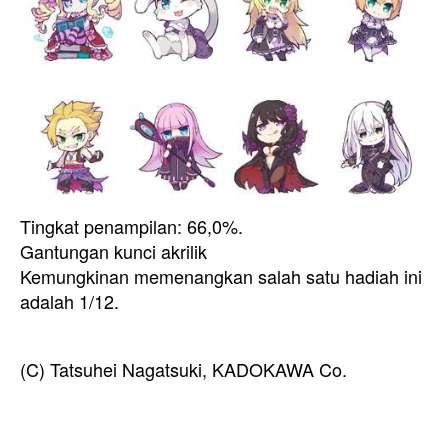
Tingkat penampilan: 66,0%.
Gantungan kunci akrilik
Kemungkinan memenangkan salah satu hadiah ini
adalah 1/12.
(C) Tatsuhei Nagatsuki, KADOKAWA Co.