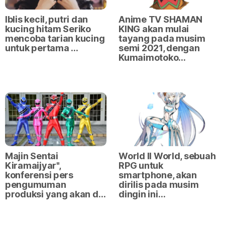
Iblis kecil, putri dan
Anime TV SHAMAN
kucing hitam Seriko
KING akan mulai
mencoba tarian kucing
tayang pada musim
untuk pertama …
semi 2021, dengan
Kumaimotoko…
Majin Sentai
World II World, sebuah
Kiramaijyar",
RPG untuk
konferensi pers
smartphone, akan
pengumuman
dirilis pada musim
produksi yang akan d…
dingin ini…