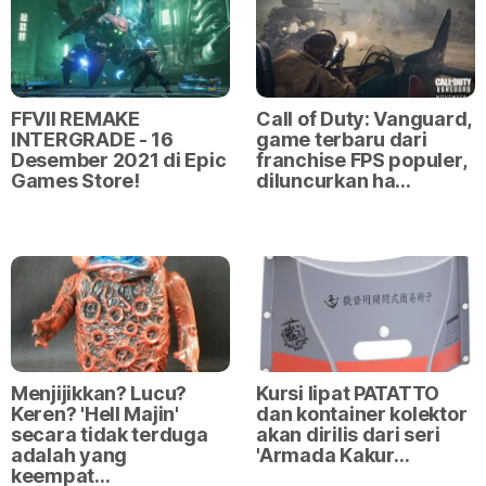
FFVII REMAKE
Call of Duty: Vanguard,
INTERGRADE - 16
game terbaru dari
Desember 2021 di Epic
franchise FPS populer,
Games Store!
diluncurkan ha…
Menjijikkan? Lucu?
Kursi lipat PATATTO
Keren? 'Hell Majin'
dan kontainer kolektor
secara tidak terduga
akan dirilis dari seri
adalah yang
'Armada Kakur…
keempat…