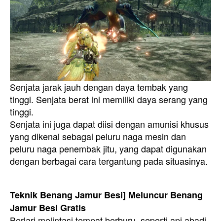
Senjata jarak jauh dengan daya tembak yang
tinggi. Senjata berat ini memiliki daya serang yang
tinggi.
Senjata ini juga dapat diisi dengan amunisi khusus
yang dikenal sebagai peluru naga mesin dan
peluru naga penembak jitu, yang dapat digunakan
dengan berbagai cara tergantung pada situasinya.
Teknik Benang Jamur Besi] Meluncur Benang
Jamur Besi Gratis
Berlari melintasi tempat berburu, seperti api abadi.