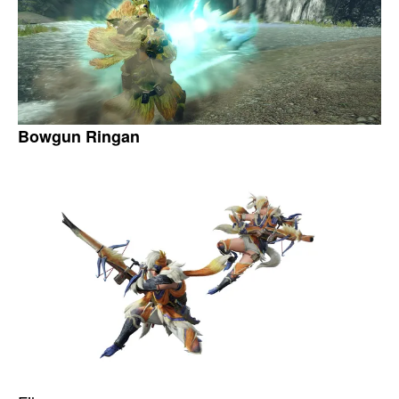
Bowgun Ringan