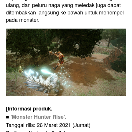
ulang, dan peluru naga yang meledak juga dapat
ditembakkan langsung ke bawah untuk menempel
pada monster.
[Informasi produk.
■
'Monster Hunter Rise'.
Tanggal rilis: 26 Maret 2021 (Jumat)