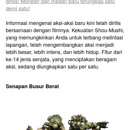
dirilis! Monster dan medan baru terungkap satu
demi satu!
Informasi mengenai aksi-aksi baru kini telah dirilis
bersamaan dengan filmnya.
Kekuatan Shou-Mushi,
yang memungkinkan Anda untuk terbang melintasi
lapangan, telah mengembangkan aksi menjadi
lebih besar, lebih intens, dan lebih hidup. Fitur dari
ke-14 jenis senjata, yang menciptakan beragam
aksi, sedang diungkapkan satu per satu.
Senapan Busur Berat