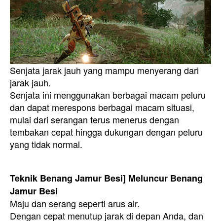
Senjata jarak jauh yang mampu menyerang dari
jarak jauh.
Senjata ini menggunakan berbagai macam peluru
dan dapat merespons berbagai macam situasi,
mulai dari serangan terus menerus dengan
tembakan cepat hingga dukungan dengan peluru
yang tidak normal.
Teknik Benang Jamur Besi] Meluncur Benang
Jamur Besi
Maju dan serang seperti arus air.
Dengan cepat menutup jarak di depan Anda, dan