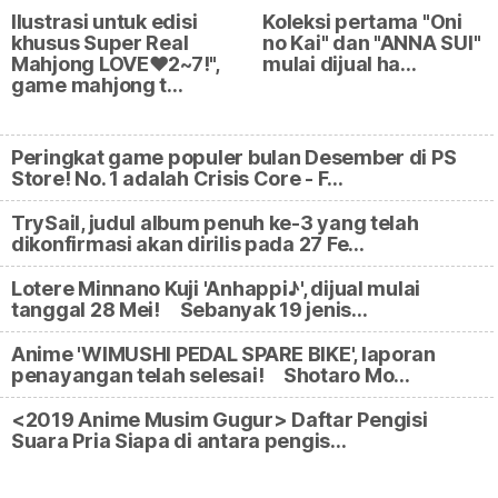
Ilustrasi untuk edisi
Koleksi pertama "Oni
khusus Super Real
no Kai" dan "ANNA SUI"
Mahjong LOVE♥2~7!",
mulai dijual ha…
game mahjong t…
Peringkat game populer bulan Desember di PS
Store! No. 1 adalah Crisis Core - F…
TrySail, judul album penuh ke-3 yang telah
dikonfirmasi akan dirilis pada 27 Fe…
Lotere Minnano Kuji 'Anhappi♪', dijual mulai
tanggal 28 Mei! Sebanyak 19 jenis…
Anime 'WIMUSHI PEDAL SPARE BIKE', laporan
penayangan telah selesai! Shotaro Mo…
<2019 Anime Musim Gugur> Daftar Pengisi
Suara Pria Siapa di antara pengis…