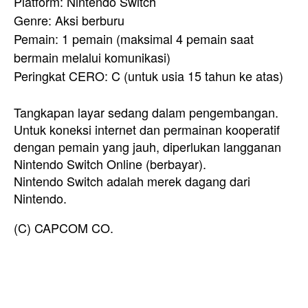
Platform: Nintendo Switch
Genre: Aksi berburu
Pemain: 1 pemain (maksimal 4 pemain saat
bermain melalui komunikasi)
Peringkat CERO: C (untuk usia 15 tahun ke atas)
Tangkapan layar sedang dalam pengembangan.
Untuk koneksi internet dan permainan kooperatif
dengan pemain yang jauh, diperlukan langganan
Nintendo Switch Online (berbayar).
Nintendo Switch adalah merek dagang dari
Nintendo.
(C) CAPCOM CO.