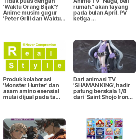
Tidak puas dengan
Anime TV "Naga, beli
'Waktu Orang Bijak'?
rumah." akan tayang
Anime musim gugur
pada bulan April. PV
'Peter Grill dan Waktu…
ketiga …
Produk kolaborasi
Dari animasi TV
'Monster Hunter' dan
'SHAMAN KING', hadir
asam amino esensial
patung berskala 1/8
mulai dijual pada ta…
dari 'Saint Shojo Iron…