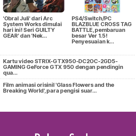
'Obral Juli' dari Arc
PS4/Switch/PC
System Works dimulai
BLAZBLUE CROSS TAG
hari ini! Seri GUILTY
BATTLE, pembaruan
GEAR' dan 'Nek…
besar Ver 1.5!
Penyesuaian k…
Kartu video STRIX-GTX950-DC2OC-2GD5-
GAMING GeForce GTX 950 dengan pendingin
qua…
Film animasi orisinil 'Glass Flowers and the
Breaking World', para pengisi suar…