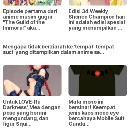
Episode pertama dari
Edisi 34 Weekly
anime musim gugur
Shonen Champion hari
"The Guild of the
ini adalah edisi spesial
Immoral" aka…
yang menampilkan …
Mengapa tidak berziarah ke 'tempat-tempat
suci' yang ditampilkan dalam anime se…
Untuk LOVE-Ru
Mata mono ini
Darkness', Mea dengan
bersinar! Keempat
pose yang berani
jenis kaos mono eye
mengundang, dan
bercahaya Mobile Suit
figur Squi…
Gunda…