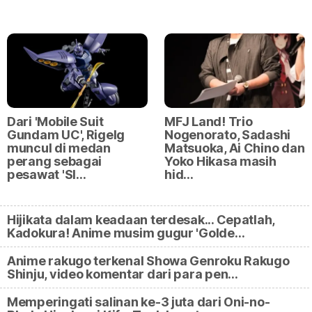
Dari 'Mobile Suit
MFJ Land! Trio
Gundam UC', Rigelg
Nogenorato, Sadashi
muncul di medan
Matsuoka, Ai Chino dan
perang sebagai
Yoko Hikasa masih
pesawat 'Sl…
hid…
Hijikata dalam keadaan terdesak... Cepatlah,
Kadokura! Anime musim gugur 'Golde…
Anime rakugo terkenal Showa Genroku Rakugo
Shinju, video komentar dari para pen…
Memperingati salinan ke-3 juta dari Oni-no-