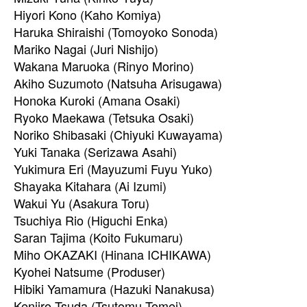
Hiyori Kono (Kaho Komiya)
Haruka Shiraishi (Tomoyoko Sonoda)
Mariko Nagai (Juri Nishijo)
Wakana Maruoka (Rinyo Morino)
Akiho Suzumoto (Natsuha Arisugawa)
Honoka Kuroki (Amana Osaki)
Ryoko Maekawa (Tetsuka Osaki)
Noriko Shibasaki (Chiyuki Kuwayama)
Yuki Tanaka (Serizawa Asahi)
Yukimura Eri (Mayuzumi Fuyu Yuko)
Shayaka Kitahara (Ai Izumi)
Wakui Yu (Asakura Toru)
Tsuchiya Rio (Higuchi Enka)
Saran Tajima (Koito Fukumaru)
Miho OKAZAKI (Hinana ICHIKAWA)
Kyohei Natsume (Produser)
Hibiki Yamamura (Hazuki Nanakusa)
Kenjiro Tsuda (Tsutomu Tomei)