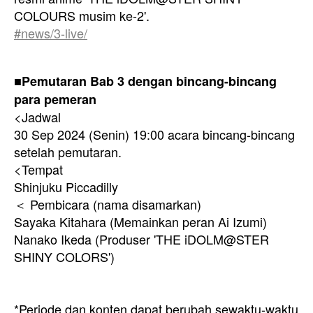
COLOURS musim ke-2'.
#news/3-live/
■Pemutaran Bab 3 dengan bincang-bincang
para pemeran
<Jadwal
30 Sep 2024 (Senin) 19:00 acara bincang-bincang
setelah pemutaran.
<Tempat
Shinjuku Piccadilly
＜ Pembicara (nama disamarkan)
Sayaka Kitahara (Memainkan peran Ai Izumi)
Nanako Ikeda (Produser 'THE iDOLM@STER
SHINY COLORS')
*Periode dan konten dapat berubah sewaktu-waktu