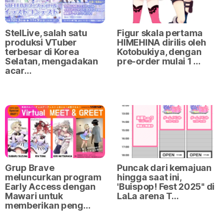
StelLive, salah satu
Figur skala pertama
produksi VTuber
HIMEHINA dirilis oleh
terbesar di Korea
Kotobukiya, dengan
Selatan, mengadakan
pre-order mulai 1 …
acar…
Grup Brave
Puncak dari kemajuan
meluncurkan program
hingga saat ini,
Early Access dengan
'Buispop! Fest 2025" di
Mawari untuk
LaLa arena T…
memberikan peng…