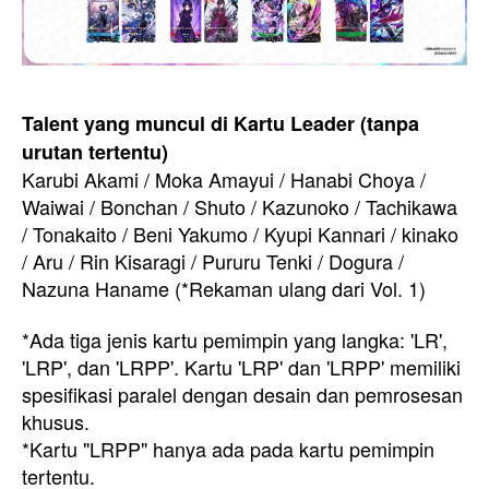
Talent yang muncul di Kartu Leader (tanpa
urutan tertentu)
Karubi Akami / Moka Amayui / Hanabi Choya /
Waiwai / Bonchan / Shuto / Kazunoko / Tachikawa
/ Tonakaito / Beni Yakumo / Kyupi Kannari / kinako
/ Aru / Rin Kisaragi / Pururu Tenki / Dogura /
Nazuna Haname (*Rekaman ulang dari Vol. 1)
*Ada tiga jenis kartu pemimpin yang langka: 'LR',
'LRP', dan 'LRPP'. Kartu 'LRP' dan 'LRPP' memiliki
spesifikasi paralel dengan desain dan pemrosesan
khusus.
*Kartu "LRPP" hanya ada pada kartu pemimpin
tertentu.