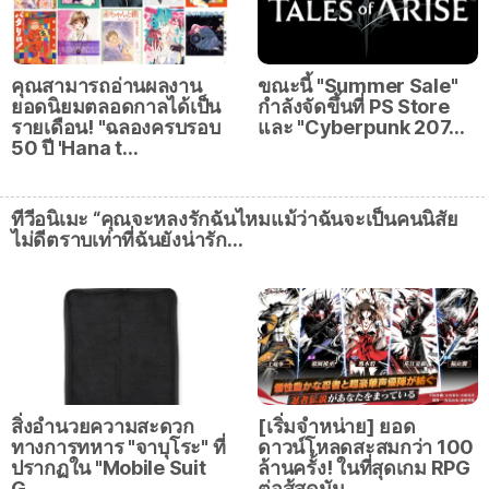
คุณสามารถอ่านผลงาน
ขณะนี้ "Summer Sale"
ยอดนิยมตลอดกาลได้เป็น
กำลังจัดขึ้นที่ PS Store
รายเดือน! "ฉลองครบรอบ
และ "Cyberpunk 207…
50 ปี 'Hana t…
ทีวีอนิเมะ “คุณจะหลงรักฉันไหมแม้ว่าฉันจะเป็นคนนิสัย
ไม่ดีตราบเท่าที่ฉันยังน่ารัก…
สิ่งอำนวยความสะดวก
[เริ่มจำหน่าย] ยอด
ทางการทหาร "จาบุโระ" ที่
ดาวน์โหลดสะสมกว่า 100
ปรากฏใน "Mobile Suit
ล้านครั้ง! ในที่สุดเกม RPG
G…
ต่อสู้สุดมัน…