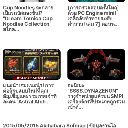
Cup Noodles จะกลาย
[การตรวจสอบครั้งใหญ่
เป็นรถบัสสองชั้น!?
ด้วย PC Engine mini!
“Dream Tomica Cup
เคล็ดลับท้าทายระดับ
Noodles Collection”
ตำนาน! เล่ม 7] ตอนน…
สไตล…
แนะนำเกมแนะนำ! การ
อะนิเมะ
ต่อสู้รูปแบบใหม่ที่คุณ
“SSSS.DYNAZENON”
อัญเชิญและรวมเทพเจ้าที
วางจำหน่ายแล้วบน SMP!
ละคน “Astral Alch…
เครื่องจักรสี่ประเภทถูกรวม
เข้าด้…
2015/05/2015 Akihabara Sofmap [ข้อมูลงานไอ