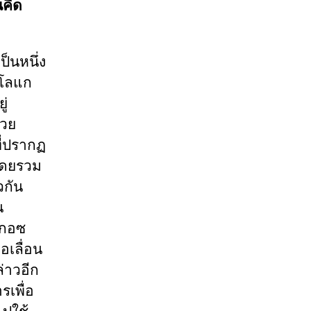
ณคิด
ป็นหนึ่ง
ฮโลแก
ู่
้วย
ี่ปรากฏ
โดยรวม
วกัน
น
ากอซ
อเลื่อน
่าวอีก
รเพื่อ