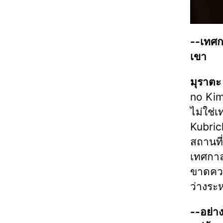
--เทศก
เขา
มุราตะ
no Kim
ไม่ใช่
Kubric
สถานที่
เทศกาลด
ขาดควา
ว่างระ
--อย่า