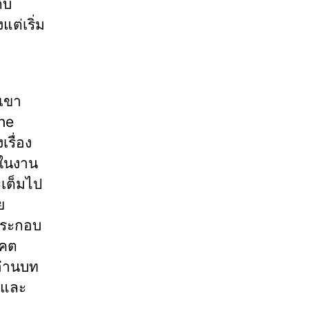
ับ
ต่เริ่ม
งเขา
the
รื่อง
 ในงาน
ะเต็มไป
ย
์ประกอบ
าคต
อ่านบท
้ และ