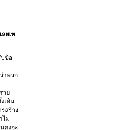
กเลยเห
ับข้อ
าว่าพวก
อราย
้งเดิม
ารสร้าง
ทำไม
มันคงจะ