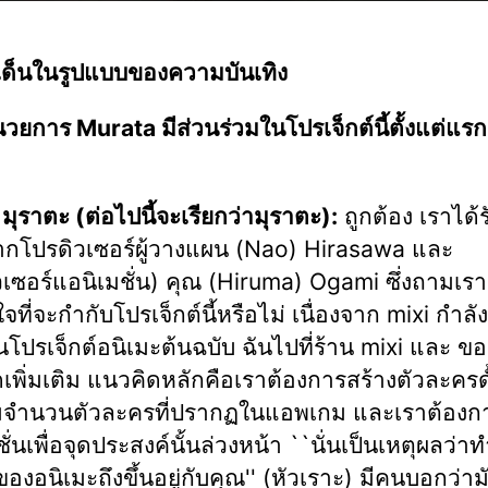
ด็นในรูปแบบของความบันเทิง
ำนวยการ Murata มีส่วนร่วมในโปรเจ็กต์นี้ตั้งแต่แร
มุราตะ (ต่อไปนี้จะเรียกว่ามุราตะ):
ถูกต้อง เราได้ร
กโปรดิวเซอร์ผู้วางแผน (Nao) Hirasawa และ
วเซอร์แอนิเมชั่น) คุณ (Hiruma) Ogami ซึ่งถามเร
ที่จะกำกับโปรเจ็กต์นี้หรือไม่ เนื่องจาก mixi กำลัง
โปรเจ็กต์อนิเมะต้นฉบับ ฉันไปที่ร้าน mixi และ ข
เพิ่มเติม แนวคิดหลักคือเราต้องการสร้างตัวละครดั
พิ่มจำนวนตัวละครที่ปรากฏในแอพเกม และเราต้องก
ั่นเพื่อจุดประสงค์นั้นล่วงหน้า ``นั่นเป็นเหตุผลว่า
ของอนิเมะถึงขึ้นอยู่กับคุณ'' (หัวเราะ) มีคนบอกว่า