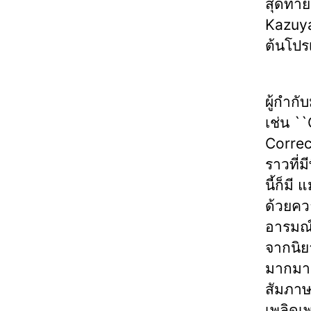
สุดท้าย
Kazuya
ต้นโปรเ
ผู้กำก
เช่น `
Correc
ราวที่
นี้ก็ม
ด้วยคว
อารมณ์
จากนิย
มากมาย
สัมภาษณ
เพลิดเ