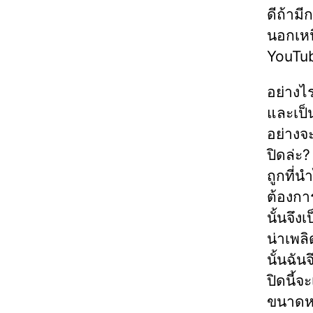
ดีถ้ามี
นอกเหนื
YouTube
อย่างไ
และเป็
อย่างจะ
ปิดล่ะ
ถูกที่น
ต้องกา
นั้นจึง
น่าเพลิ
นั้นฉัน
ปิดนี้จ
ขนาดหม