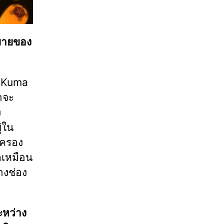
ิยายของ
``Kuma
าจะ
ง
่ใน
ึดครอง
ึกเหมือน
างช่อง
ะหว่าง