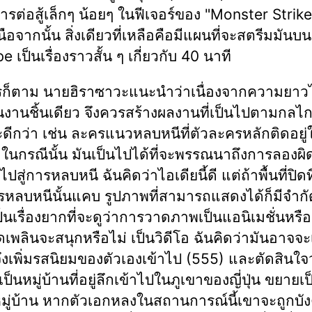
การต่อสู้เล็กๆ น้อยๆ ในฟีเจอร์ของ "Monster Strike
อจากนั้น สิ่งเดียวที่เหลือคือมีแผนที่จะสตรีมมันบน
 เป็นเรื่องราวสั้น ๆ เกี่ยวกับ 40 นาที
รก็ตาม นายฮิราซาวะแนะนำว่าเนื่องจากความยาว
นงานชิ้นเดียว จึงควรสร้างผลงานที่เป็นไปตามกลไ
ดีกว่า เช่น ละครแนวหลบหนีที่ตัวละครหลักติดอยู่ใน
? ในกรณีนั้น มันเป็นไปได้ที่จะพรรณนาถึงการลองผ
ำไปสู่การหลบหนี ฉันคิดว่าไอเดียนี้ดี แต่ถ้าพื้นที่ปิดท
รหลบหนีนั้นแคบ รูปภาพที่สามารถแสดงได้ก็มีจำกัด
เป็นเรื่องยากที่จะดูว่าการวาดภาพเป็นแอนิเมชั่นหรือ
ดเพลินจะสนุกหรือไม่ เป็นวิดีโอ ฉันคิดว่ามันอาจจะเ
จึงเพิ่มรสนิยมของตัวเองเข้าไป (555) และตัดสินใจว่า
ะเป็นหมู่บ้านที่อยู่ลึกเข้าไปในภูเขาของญี่ปุ่น ขยายเป
ู่บ้าน หากตัวเอกหลงในสถานการณ์นี้เขาจะถูกบังค