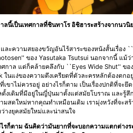
าลนี้เป็นเทศกาลที่ชินทาโร อิชิฮาระสร้างจากนวน
และความสยองขวัญอันไร้สาระของหนังสั้นเรื่อง 
otosen'' ของ Yasutaka Tsutsui นอกจากนี้ แม้ว่
เทศกาล แต่ก็คล้ายคลึงกับ ``Eyes Wide Shut'' ขอ
k ในแง่ของความตึงเครียดที่ตัวละครหลักต้องตกอยู
ที่เขาไม่ควรอยู่ อย่างไรก็ตาม เป็นเรื่องปกติที่จะย
ั้งเดิมที่มีอยู่ในญี่ปุ่นมาตั้งแต่สมัยโบราณ และรู้ส
มสดใหม่หากคุณทำเหมือนเดิม เรามุ่งหวังที่จะสร้
หว่างยุคสมัยใหม่และน่าสนใจ
งไรก็ตาม ฉันคิดว่ามันยากที่จะบอกความแตกต่างร