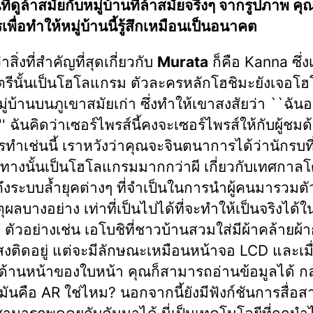
นที่ดูล้าสมัยกับหมู่บ้านที่ล้าสมัยจริงๆ จากรูปภาพ คุ
เพื่อทำให้หมู่บ้านนี้รู้สึกเหมือนเป็นอนาคต
าสิ่งที่สำคัญที่สุดเกี่ยวกับ
Murata
ก็คือ Kanna ซึ่งเ
ตรีนั้นเป็นโฮโลแกรม ตัวละครหลักโฮชิมะยังเจอโ
่บ้านบนภูเขาสมัยเก่า ซึ่งทำให้เขาสงสัยว่า ``ฉันอย
'' ฉันคิดว่าเซอร์ไพรส์นี้คงจะเซอร์ไพรส์ให้กับผู้ชมด
รทำเช่นนี้ เราหวังว่าคุณจะจินตนาการได้ว่านักรบท
ทางนั้นเป็นโฮโลแกรมมากกว่าผี เกี่ยวกับเทศกาล
ถึงระบบล้ำยุคต่างๆ ที่จำเป็นในการนำผู้คนมารวมตั
ุผลบางอย่าง เท่าที่เป็นไปได้ที่จะทำให้เป็นจริงได้ใ
ตัวอย่างเช่น เอโบชิที่ชาวบ้านสวมใส่มีผ้าคล้ายผ้
สงติดอยู่ แต่จะมีลักษณะเหมือนหน้าจอ LCD และเมื่
่ด้านหน้าของใบหน้า คุณก็สามารถอ่านข้อมูลได้ กล
งมันคือ AR ใช่ไหม? นอกจากนี้ยังมีฟังก์ชันการสื่อสา