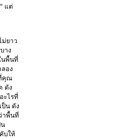
" แต่
ไม่ยาว
กบาง
พื้นที่
ิดลอง
ี่คุณ
 ดัง
อะไรที่
ป็น ดัง
พื้นที่
็น
ับให้