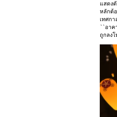
แสดงตัว
หลักต้
เทศกาล
``อาคา
ถูกลงโ