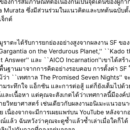
ของการสัมภาษณ์ที่ต่อเนื่องกันเป็นจุดเด่นของผู้กำก
 Murata ซึ่งมีส่วนร่วมในแนวคิดและบทต้นฉบับตั้งแ
จ็กต์
ับมูราตะได้รับการยกย่องอย่างสูงจากผลงาน SF ขอ
`Gargantia on the Verdurous Planet,'' ``Kado 
t Answer'' และ ``AICO Incarnation''เขาได้สร้างเ
มีพื้นฐานมาจากการคิดอย่างรอบคอบ การตั้งค่า SF
ี แม้ว่า ``เทศกาล The Promised Seven Nights'' จ
ามระทึกใจ แอ็กชัน และการต่อสู้ แต่ก็ยังเต็มไปด้ว
และเนื้อหา แต่คุณจะสังเกตได้ว่าเทศกาลนี้มีองค
ายวิทยาศาสตร์ เช่นเดียวกับผลงานอนิเมะแนวอน
 เนื่องจากจะมีการเผยแพร่บน YouTube หลังจาก
์แล้ว ฉันหวังว่าคุณจะดูซ้ำแล้วซ้ำเล่าเมื่อใดก็ได
พลินไปกับฉากที่กองอยู่นอกจอ