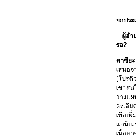
ยกประเ
--ผู้อ
รอ?
คาซึยะ 
เสนอจา
(โปรดิ
เขาสนใจ
วางแผน
ละเอียด
เพื่อเ
แอนิเมช
เนื้อหา