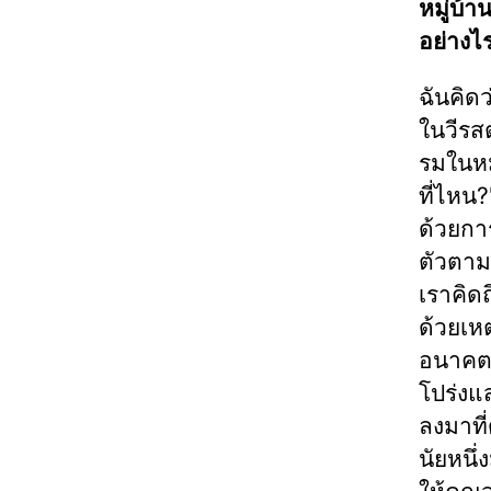
หมู่บ้า
อย่างไร
ฉันคิดว่
ในวีรส
รมในหมู
ที่ไหน?
ด้วยกา
ตัวตาม
เราคิด
ด้วยเหต
อนาคต 
โปร่งแ
ลงมาที
นัยหนึ่