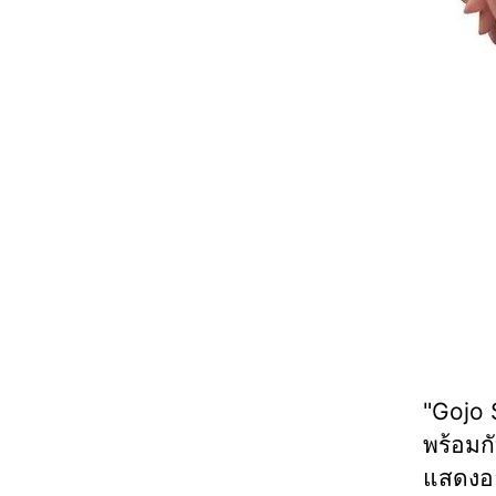
"Gojo S
พร้อมก
แสดงออ