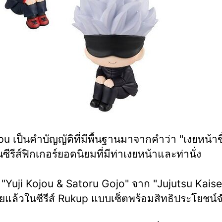
u เป็นคำบัญญัติที่มีพื้นฐานมาจากคำว่า "เงยหน้าข
ซีรีส์ฟิกเกอร์ยอดนิยมที่มีท่าเงยหน้าและท่านั่ง
้ "Yuji Kojou & Satoru Gojo" จาก "Jujutsu Kaise
ยแล้วในซีรีส์ Rukup แบบเซ็ตพร้อมสิทธิประโยชน์จ