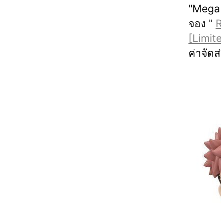
"Mega 
จอง "
R
[Limit
ค่าจัด