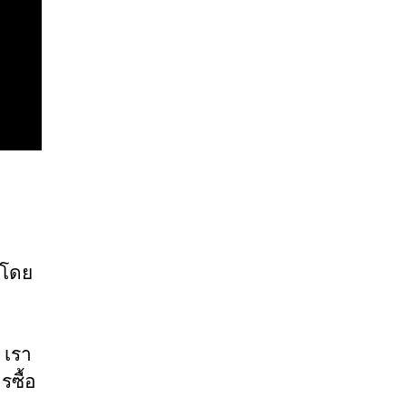
รโดย
 เรา
ซื้อ