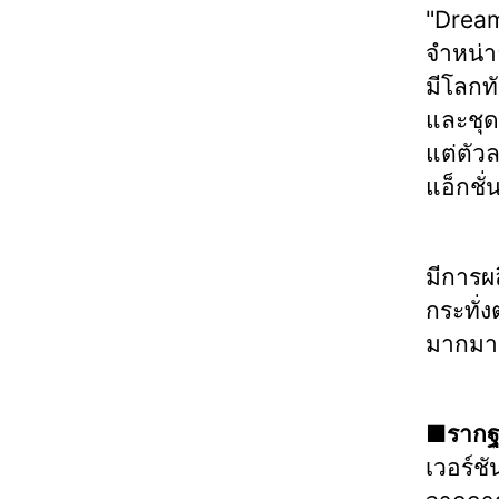
"Dream 
จำหน่า
มีโลกท
และชุด
แต่ตัวล
แอ็กชั
มีการผ
กระทั่ง
มากมา
■รากฐา
เวอร์ชั