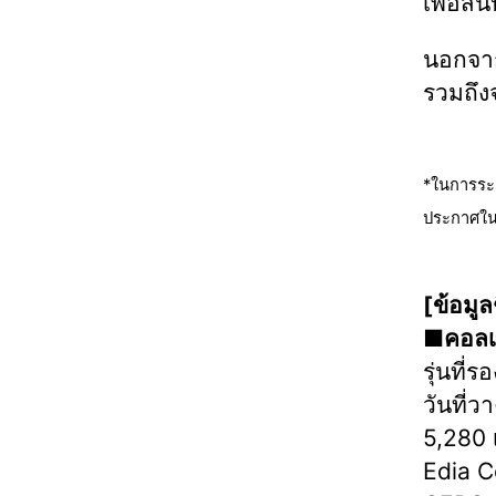
เพื่อสน
นอกจากน
รวมถึง
*ในการระดม
ประกาศใน
[ข้อมูลช
■คอลเล
รุ่นที่
วันที่
5,280 เ
Edia C