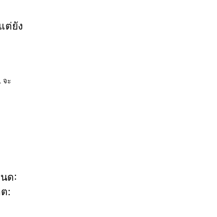
แต่ยัง
L จะ
หนด:
ิต: