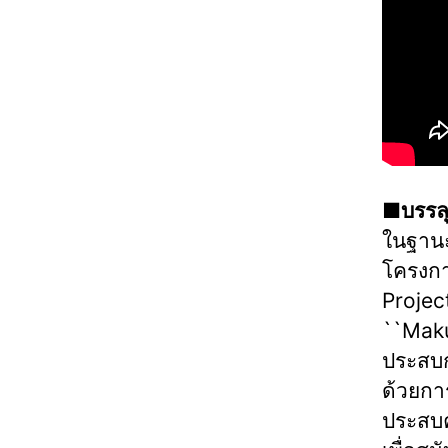
■บรรลุ
ในฐานะ
โครงกา
Project
``Maku
ประสบก
ด้วยกา
ประสบค