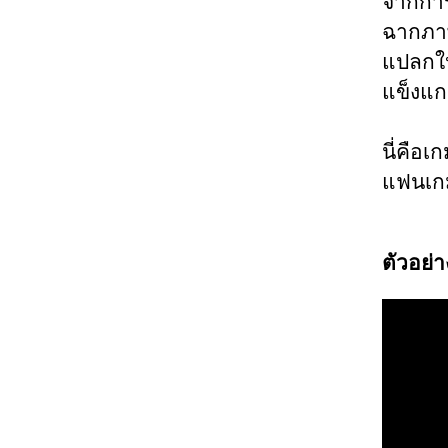
จากการ
ฉากภาพ
แปลกให
แข็งแก
นี่คือเ
แฟนเกม
ตัวอย่