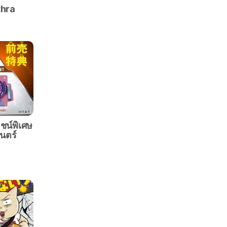
thra
ยชน์พิเศษ
นตร์