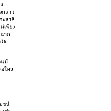
าง
งกล่าว
ดกะลาสี
ม่เพียง
มีฉาก
งใจ
ะแม้
หลงใหล
โยชน์