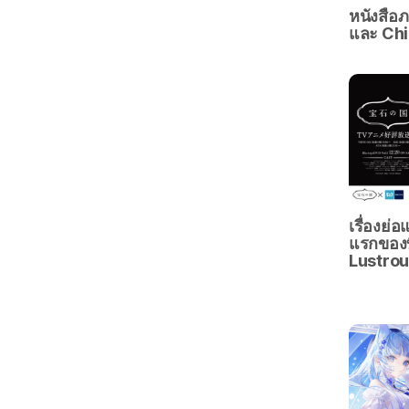
หนังสือ
และ Ch
เรื่องย
แรกของท
Lustrous