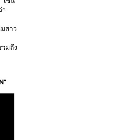
 เช่น
่า
เกมสาว
งรวมถึง
N”