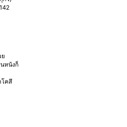
,142
วย
นหนังก็
ตโคสึ