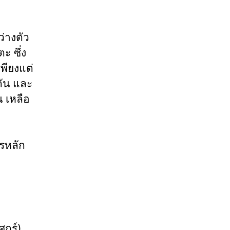
ว่างตัว
ะ ซึ่ง
พียงแต่
กัน และ
น เหลือ
ครหลัก
ุกร์)