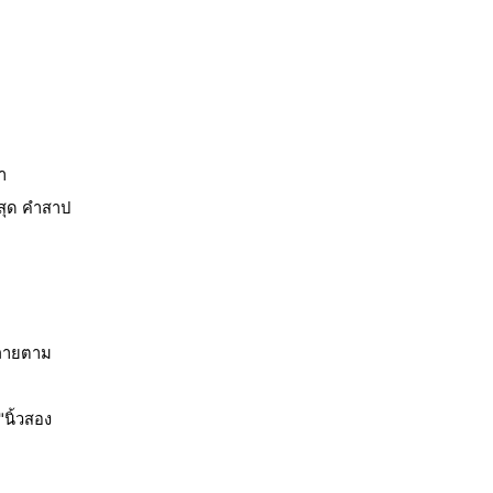
า
่สุด คำสาป
ปลายตาม
"นิ้วสอง