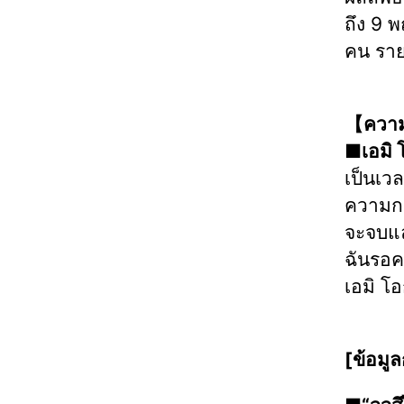
ถึง 9 
คน ราย
【ความ
■เอมิ 
เป็นเว
ความกต
จะจบแล
ฉันรอค
เอมิ โ
[ข้อมู