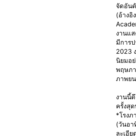
จัดอันด
(อ้างอ
Academ
งานแสด
มีการป
2023 งา
นิยมอย่
พฤษภาค
ภาพยนต
งานนี้
ครั้งสุด
*โรงภา
(วันอา
ละเอีย