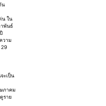
กัน
ด่น ใน
าพันธ์
ปี
ับความ
่ 29
่จะเป็น
พฤษภาคม
ดูราย