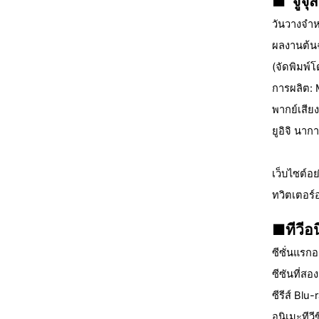
■“จูจุส
วันวางจำหน
ผลงานต้นฉ
(จัดพิมพ
การผลิต:
พากย์เสีย
ยูอิจิ นาก
เว็บไซต์อ
ทวิตเตอร์
■ทีวีอ
ซีซั่นแรก
ซีซันที่ส
ซีรีส์ Blu
อนิเมะทีวี