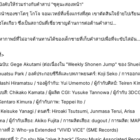
บังคับให้ร่วมร่างกับคำสาป "ซุคุนะสองหน้า"
นำของซาโตรุ โกโจ จอมเวทย์ที่แข็งแกร่งที่สุด เขาตัดสินใจย้ายไปเรียนท
โตเกียว ซึ่งเป็นสถาบันที่เชี่ยวชาญด้านการต่อต้านคำสาป...
หากาพย์ที่ไม่อาจต้านทานได้ของเด็กชายที่เก็บคำสาปเพื่อที่จะขับไล่มัน..
ี่>
ฉบับ: Gege Akutami (ต่อเนื่องใน "Weekly Shonen Jump" ของ Shuei
 Shuatsu Park / องค์ประกอบซีรีส์และบทภาพยนตร์: Koji Seko / การออก
ashi Hiramatsu / รองผู้กำกับ: Yui Umemoto / ผู้กำกับศิลป์: Teiren Ki
สี: Chikako Kamata / ผู้ผลิต CGI: Yusuke Tannowa / ผู้กำกับ 3DCG
entaro Kimura / ผู้กำกับภาพ: Teppei Ito /
ง: Keisuke Yanagi / ดนตรี: Hiroaki Tsutsumi, Junmasa Terui, Arisa
 / ผู้กำกับเสียง: Akiko Fujita / การผลิตเสียง: dugout / การผลิต: MA
ูกาลที่ 2: Who-ya Extended “VIVID VICE” (SME Records)
ุดเท่ที่ 2: Co shu Nie “give it back” (Sony Music Associated Reco