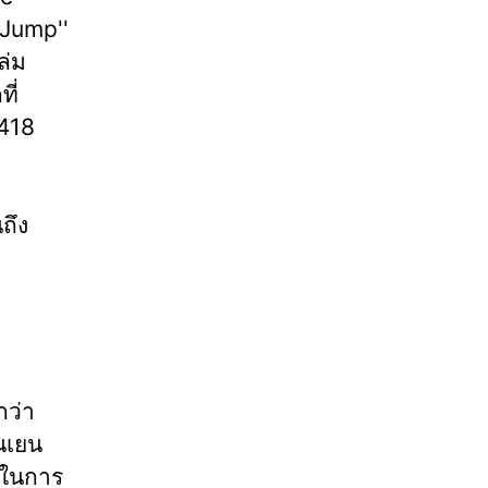
 Jump''
ล่ม
ี่
 418
ถึง
กว่า
นเยน
รกในการ