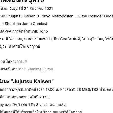
ึไคเซ็น เดอะ มูฟวี่ 0”
่าย: วันศุกร์ที่ 24 ธันวาคม 2021
บับ: "Jujutsu Kaisen 0 Tokyo Metropolitan Jujutsu College" Geg
์โดย Shueisha Jump Comics)
 MAPPA การจัดจำหน่าย: Toho
ง: เอมิ โอกาตะ, คานา ฮานะซาว่า, มิคาโกะ โคมัตสึ, โคกิ อุจิยามะ, โทโม
ามูระ, ทาคาฮิโระ ซากุราอิ
ย่างเป็นทางการ:
#
อย่างเป็นทางการ:
@animejujutsu
นิเมะ “Jujutsu Kaisen”
ออกอากาศทุกวันอาทิตย์ เวลา 17.00 น. ทางสถานี 28 MBS/TBS ทั่วประเ
องมีกำหนดออกอากาศในปี 2023!
-ray และ DVD เล่ม 1 ถึง 8 วางจำหน่ายแล้ว!
ซีซั่นแรกมีให้บริการแล้วในบริการเผยแพร่วิดีโอต่างๆ!