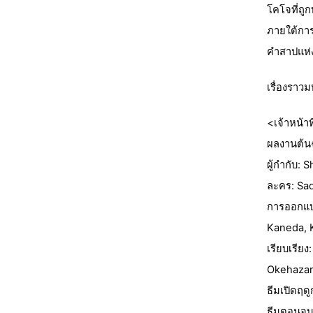
โคโจที่ถูก
ภายใต้การ
คำสาปแห่ง
เรื่องราวม
<เจ้าหน้าท
ผลงานต้น
ผู้กำกับ:
ละคร: Sad
การออกแบบ
Kaneda, K
เรียบเรีย
Okehazama
ธีมเปิดฤด
ธีมตอนจบส