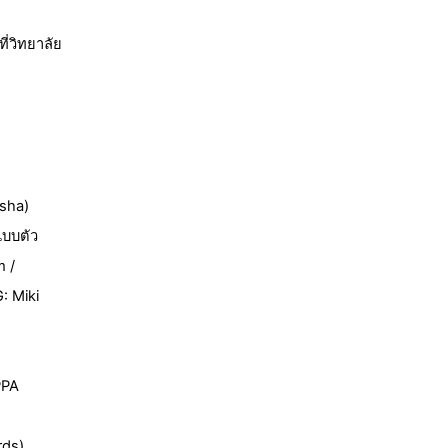
ี่วิทยาลัย
.
sha)
แบบตัว
m /
: Miki
PPA
rds)