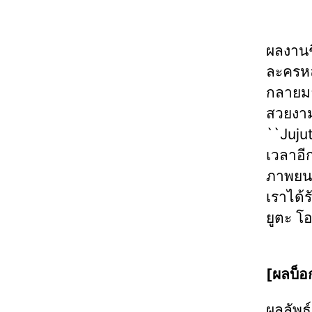
ผลงานชิ
ละครหลั
กลายมา
สวยงาม
``Jujut
เวลาอีก
ภาพยน
เราได้
ยูตะ โ
[ผลบ็อ
ผลลัพธ์