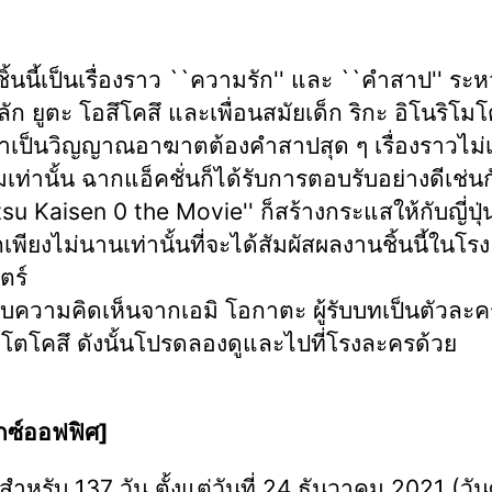
้นนี้เป็นเรื่องราว ``ความรัก'' และ ``คำสาป'' ระห
ก ยูตะ โอสึโคสึ และเพื่อนสมัยเด็ก ริกะ อิโนริโมโต
เป็นวิญญาณอาฆาตต้องคำสาปสุด ๆ เรื่องราวไม่เ
เท่านั้น ฉากแอ็คชั่นก็ได้รับการตอบรับอย่างดีเช่น
su Kaisen 0 the Movie'' ก็สร้างกระแสให้กับญี่ปุ่
เพียงไม่นานเท่านั้นที่จะได้สัมผัสผลงานชิ้นนี้ในโรง
ตร์
รับความคิดเห็นจากเอมิ โอกาตะ ผู้รับบทเป็นตัวละ
อโตโคสึ ดังนั้นโปรดลองดูและไปที่โรงละครด้วย
กซ์ออฟฟิศ]
สำหรับ 137 วัน ตั้งแต่วันที่ 24 ธันวาคม 2021 (วันศ