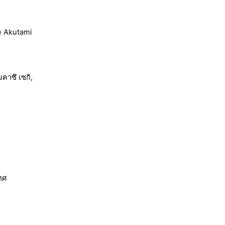
e Akutami
คาซึ เซกิ,
ทศ