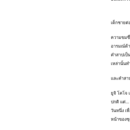
เด็กชายต่อ
ความขมขื
อารมณ์ด้า
คำสาปเป็น
เหล่านั้น
และคำสาป
ยูจิ โคโจ
ปกติ แต่...
วันหนึ่ง เ
หน้าของซ