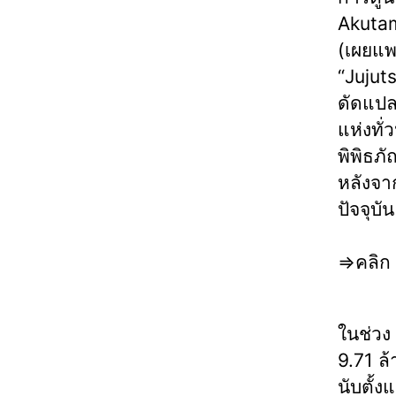
Akutam
(เผยแพ
“Jujuts
ดัดแปล
แห่งทั
พิพิธภั
หลังจา
ปัจจุบัน
⇒คลิก
ในช่วง 
9.71 ล
นับตั้ง