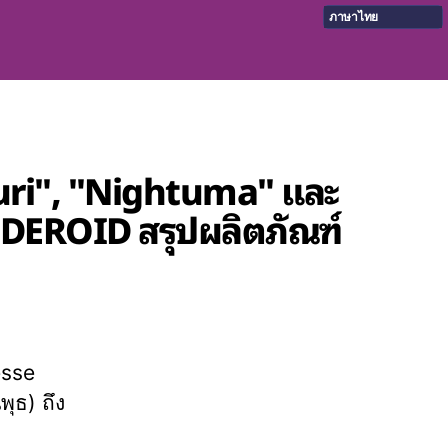
ภาษาไทย
puri", "Nightuma" และ
ODEROID สรุปผลิตภัณฑ์
esse
พุธ) ถึง