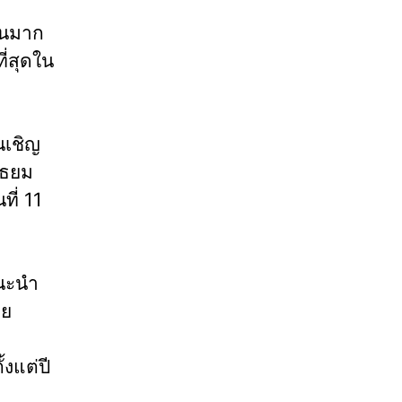
นวนมาก
ี่สุดใน
ันเชิญ
ัธยม
ี่ 11
แนะนำ
าย
งแต่ปี