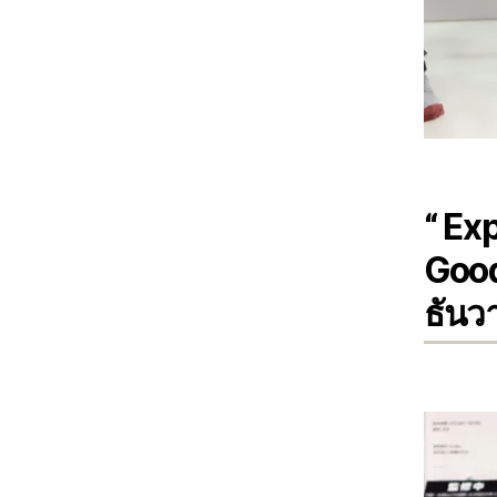
“
Exp
Good
ธันว