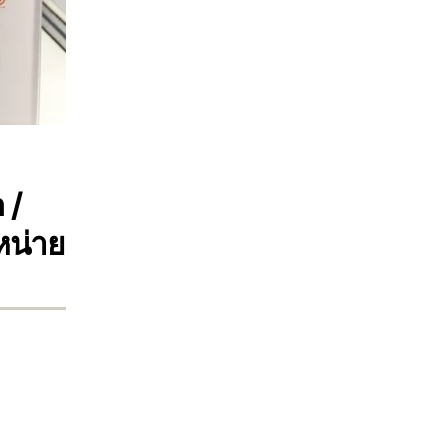
 /
น่าย