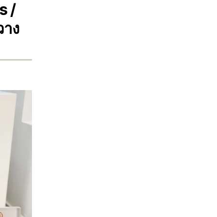
s /
วาง