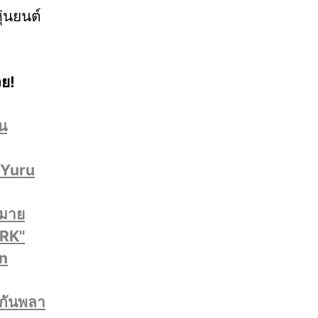
่นยนต์
ย!
็น
"Yuru
กมาย
RK''
in
นกันพลา