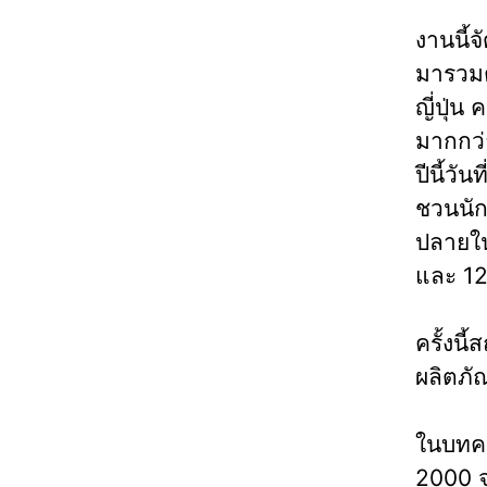
งานนี้จ
มารวมต
ญี่ปุ่น
มากกว่
ปีนี้วั
ชวนนัก
ปลายใน
และ 12
ครั้งน
ผลิตภัณ
ในบทควา
2000 จ