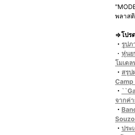
"MODER
พลาสติก
⇒โปรด
・
รูปภ
・
หุ่น
โมเดลพ
・
สรุป
Camp 
・
``Ga
จากค่า
・
Band
Souzo
・
ประเ