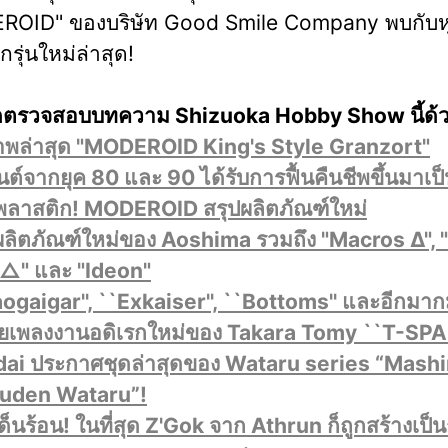
OID" ของบริษัท Good Smile Company พบกับหุ
รุ่นใหม่ล่าสุด!
ตรวจสอบบทความ Shizuoka Hobby Show นี้ด้ว
าพล่าสุด "MODEROID King's Style Granzort"
ยนต์จากยุค 80 และ 90 ได้รับการฟื้นคืนชีพขึ้นมาเป
ลาสติก! MODEROID สรุปผลิตภัณฑ์ใหม่
ผลิตภัณฑ์ใหม่ของ Aoshima รวมถึง "Macros Δ", 
△" และ "Ideon"
ogaigar'', ``Exkaiser'', ``Bottoms'' และอีกมา
ยเพลงงานอดิเรกใหม่ของ Takara Tomy ``T-SPA
ai ประกาศชุดล่าสุดของ Wataru series “Mash
uden Wataru”!
ด็นร้อน! ในที่สุด Z'Gok จาก Athrun ก็ถูกสร้างเป็