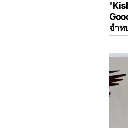
"Kis
Good
จำหน