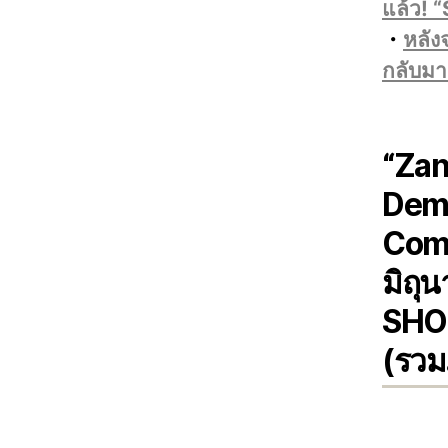
แล้ว! 
・
หลัง
กลับมา
“Zan
Demo
Comp
มิถุ
SHOP
(รวม