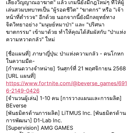
เลี่ยงวิญญาณอาฆาต" แล้ว เกมนี้ยังมีกฎใหม่ๆ ที่ให้ผู้
เล่นสวมบทบาทเป็น "ผู้รอดชีวิต" "ฆาตกร" หรือ "เจ้า
หน้าที่ตำรวจ" อีกด้วย นอกจากนี้ยังมีกลยุทธ์ทาง
จิตวิทยาอย่าง "มนุษย์หมาป่า" และ "ปริศนา
ฆาตกรรม" เข้ามาด้วย ทำให้คุณได้สัมผัสกับ "ป่าแห่ง
ความหวาดกลัว" ใหม่
[ชื่อแผนที่] ภาษาญี่ปุ่น: ป่าแห่งความกลัว - คนโกหก
ในความมืด-
[กำหนดวางจำหน่าย] วันศุกร์ที่ 21 พฤศจิกายน 2568
[URL แผนที่]
https://www.fortnite.com/@beverse_games/691
6-2149-0426
[จำนวนผู้เล่น] 1-10 คน [การวางแผนและการผลิต]
BEverse
[พันธมิตรด้านการผลิต] LiTMUS Inc. [พันธมิตรด้าน
การพัฒนา] D1-Lab Inc.
[Supervision] AMG GAMES