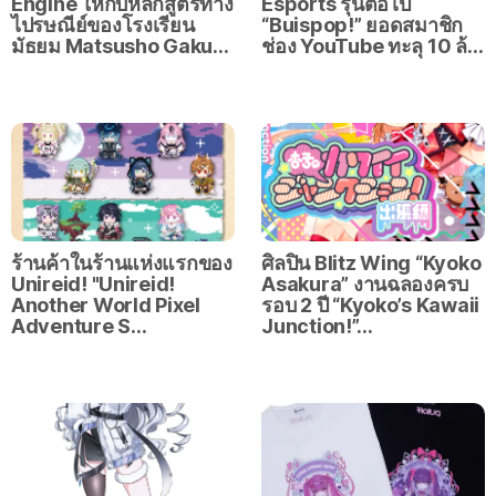
Engine ให้กับหลักสูตรทาง
Esports รุ่นต่อไป
ไปรษณีย์ของโรงเรียน
“Buispop!” ยอดสมาชิก
มัธยม Matsusho Gaku…
ช่อง YouTube ทะลุ 10 ล้…
ร้านค้าในร้านแห่งแรกของ
ศิลปิน Blitz Wing “Kyoko
Unireid! "Unireid!
Asakura” งานฉลองครบ
Another World Pixel
รอบ 2 ปี “Kyoko’s Kawaii
Adventure S…
Junction!”…