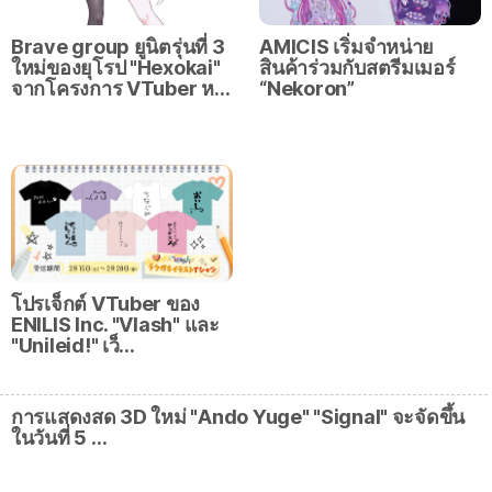
Brave group ยูนิตรุ่นที่ 3
AMICIS เริ่มจำหน่าย
ใหม่ของยุโรป "Hexokai"
สินค้าร่วมกับสตรีมเมอร์
จากโครงการ VTuber ห…
“Nekoron”
โปรเจ็กต์ VTuber ของ
ENILIS Inc. "Vlash" และ
"Unileid!" เว็…
การแสดงสด 3D ใหม่ "Ando Yuge" "Signal" จะจัดขึ้น
ในวันที่ 5 …