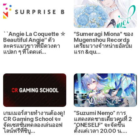
``Angie La Coquette ☆
"Sumeragi Miona" ของ
Beautiful Angie'' ตัว
Mugenshou Records
ละครแมวขาวที่มีดวงตา
เตรียมวางจำหน่ายอัลบั้ม
แปลก ๆ ที่โดดเด่…
แรก &qu…
เกมเมอร์สายทำงานต้องดู!
“Suzumi Nemo” การ
CR Gaming School จะ
แสดงสดชายเดี่ยวคนที่ 2
จัดเซสชั่นทดลองเล่นออฟ
“ONESELF” จะจัดขึ้น
ไลน์ฟรีที่ชิบู…
ตั้งแต่เวลา 20.00 น.…