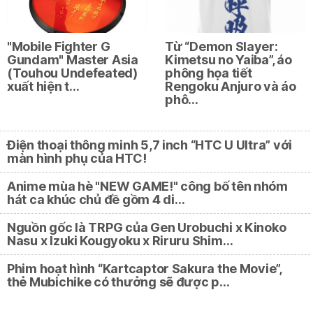
"Mobile Fighter G
Từ “Demon Slayer:
Gundam" Master Asia
Kimetsu no Yaiba”, áo
(Touhou Undefeated)
phông họa tiết
xuất hiện t…
Rengoku Anjuro và áo
phô…
Điện thoại thông minh 5,7 inch “HTC U Ultra” với
màn hình phụ của HTC!
Anime mùa hè "NEW GAME!" công bố tên nhóm
hát ca khúc chủ đề gồm 4 di…
Nguồn gốc là TRPG của Gen Urobuchi x Kinoko
Nasu x Izuki Kougyoku x Riruru Shim…
Phim hoạt hình “Kartcaptor Sakura the Movie”,
thẻ Mubichike có thưởng sẽ được p…