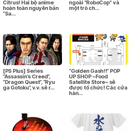
Citrus! Hai bộ anime
ngoài "RoboCop" và
hoàn toàn nguyên bản
một trò ch…
“Sa…
[PS Plus] Series
“Golden Gash!!” POP
“Assassin’s Creed”,
UP SHOP ~Food
“Dragon Quest”, “Ryu
Satellite Store~ sẽ
ga Gotoku”, v.v. sẽ r…
được tổ chức! Các cửa
hàn…