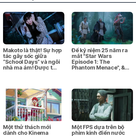
Makoto là thật! Sự hợp
Để kỷ niệm 25 năm ra
tác gây sốc giữa
mắt "Star Wars
“School Days” và ngôi
Episode 1: The
nhà ma ám! Được t…
Phantom Menace", &…
Một thử thách mới
Một FPS dựa trên bộ
dành cho Kinema
phim kinh điển nước