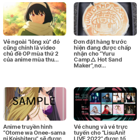
Vẻ ngoài “lông xù” đó
Đơn đặt hàng trước
cũng chính là video
hiện đang được chấp
chủ đề OP mùa thứ 2
nhận cho “Yuru
của anime mùa thu…
Camp△ Hot Sand
Maker”, nơ…
Anime truyền hình
Vé chung và vé trực
“Otome wa Onee-sama
tuyến cho “LisuAni!
ni Koishiteru” sẽ được
LIVE 2022” được tổ