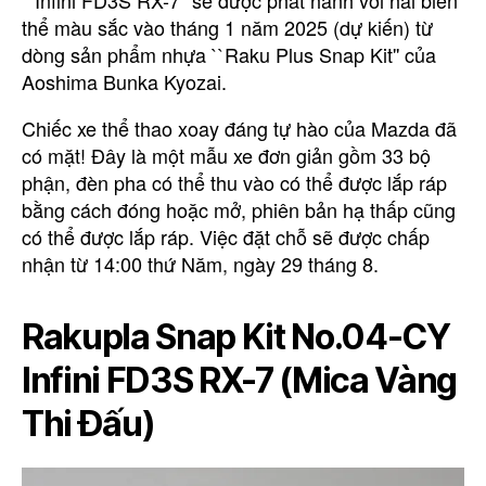
``Infini FD3S RX-7'' sẽ được phát hành với hai biến
thể màu sắc vào tháng 1 năm 2025 (dự kiến) từ
dòng sản phẩm nhựa ``Raku Plus Snap Kit'' của
Aoshima Bunka Kyozai.
Chiếc xe thể thao xoay đáng tự hào của Mazda đã
có mặt! Đây là một mẫu xe đơn giản gồm 33 bộ
phận, đèn pha có thể thu vào có thể được lắp ráp
bằng cách đóng hoặc mở, phiên bản hạ thấp cũng
có thể được lắp ráp. Việc đặt chỗ sẽ được chấp
nhận từ 14:00 thứ Năm, ngày 29 tháng 8.
Rakupla Snap Kit No.04-CY
Infini FD3S RX-7 (Mica Vàng
Thi Đấu)