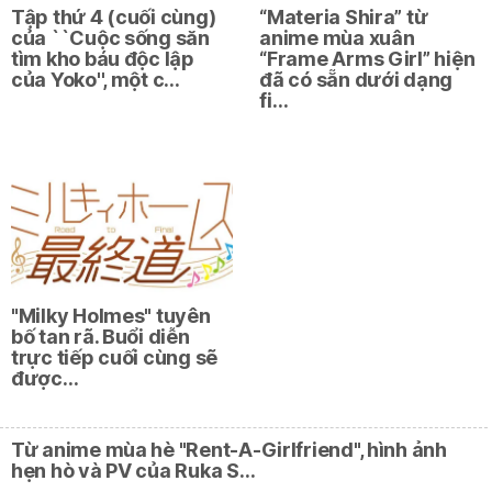
Tập thứ 4 (cuối cùng)
“Materia Shira” từ
của ``Cuộc sống săn
anime mùa xuân
tìm kho báu độc lập
“Frame Arms Girl” hiện
của Yoko'', một c…
đã có sẵn dưới dạng
fi…
"Milky Holmes" tuyên
bố tan rã. Buổi diễn
trực tiếp cuối cùng sẽ
được…
Từ anime mùa hè "Rent-A-Girlfriend", hình ảnh
hẹn hò và PV của Ruka S…