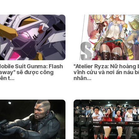
obile Suit Gunma: Flash
"Atelier Ryza: Nữ hoàng 
haway" sẽ được công
vĩnh cửu và nơi ẩn náu bí
rên t…
nhân…