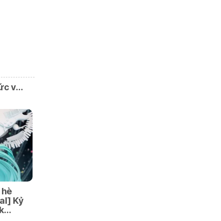
hức v…
 hè
al] Kỷ
ik…