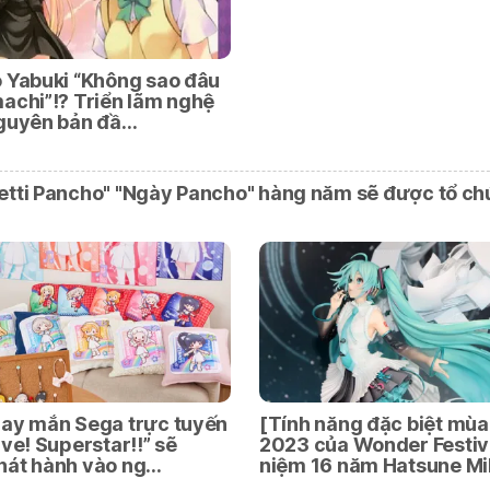
 Yabuki “Không sao đâu
achi”!? Triển lãm nghệ
nguyên bản đầ…
tti Pancho" "Ngày Pancho" hàng năm sẽ được tổ c
may mắn Sega trực tuyến
[Tính năng đặc biệt mùa
ive! Superstar!!” sẽ
2023 của Wonder Festiv
hát hành vào ng…
niệm 16 năm Hatsune M