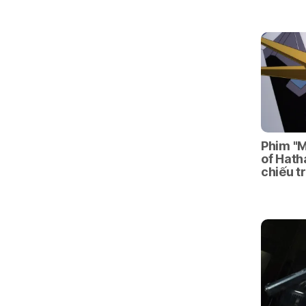
Phim "M
of Hat
chiếu t