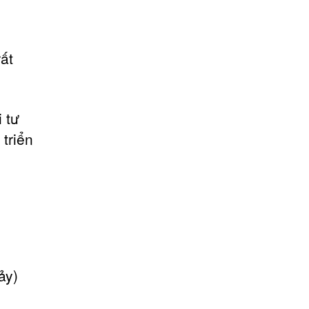
ất
 tư
triển
ảy)