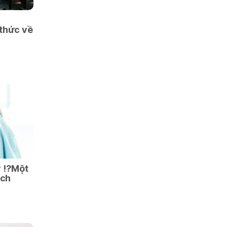
 thức về
y ⁉Một
ịch