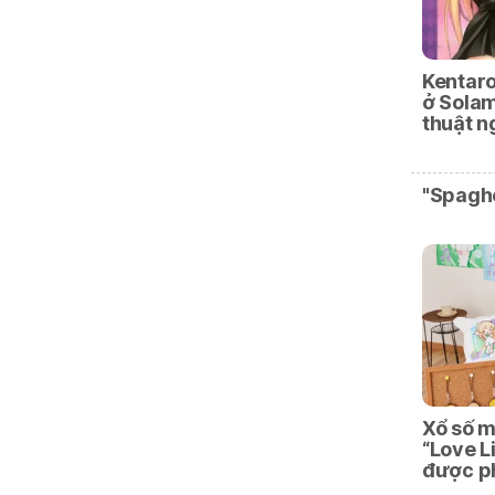
Kentaro
ở Solam
thuật 
"Spaghe
Xổ số 
“Love L
được p