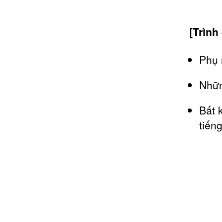
[Trình
Phụ 
Nhữn
Bất 
tiến