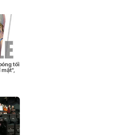
bóng tối
 mật",