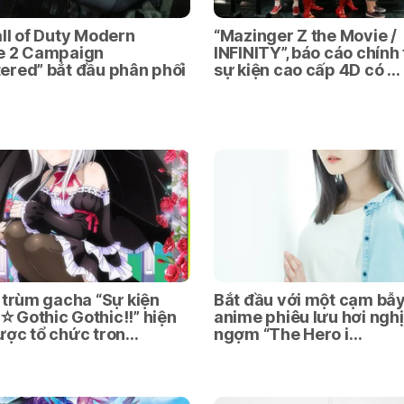
ll of Duty Modern
“Mazinger Z the Movie /
e 2 Campaign
INFINITY”, báo cáo chính
red” bắt đầu phân phối
sự kiện cao cấp 4D có …
 trùm gacha “Sự kiện
Bắt đầu với một cạm bẫ
Gothic Gothic!!” hiện
anime phiêu lưu hơi ngh
ược tổ chức tron…
ngợm “The Hero i…