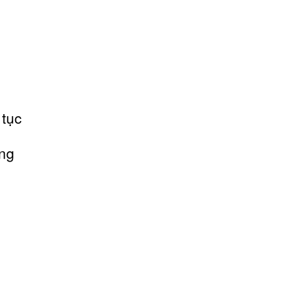
 tục
ằng