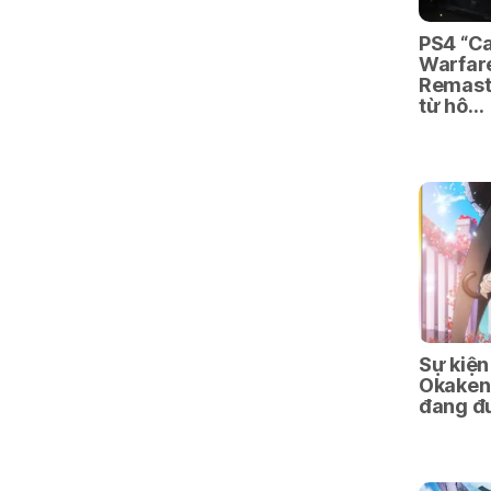
PS4 “Ca
Warfar
Remaste
từ hô…
Sự kiện
Okaken☆
đang đ