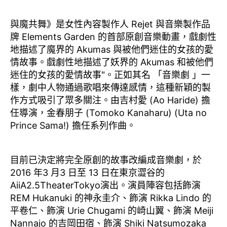
與魔共舞》是女性內容製作人 Rejet 與音樂製作品
牌 Elements Garden 的首部原創音樂動畫，戲劇性
地描述了魔界的 Akumas 與被他們迷住的女孩的愛
情故事。戲劇性地描述了妖界的 Akumas 和被他們
迷住的女孩的愛情故事"。
正如其名 「音樂劇 」一
樣，劇中人物通過歌唱來傳達感情，這種
新穎的製
作方式吸引了眾多關注。由吉村愛 (Ao Haride) 擔
任導演，金春朋子 (Tomoko Kanaharu) (Uta no
Prince Sama!) 擔任系列作曲。
目前已決定將完全原創的故事改編成音樂劇，於
2016 年
3 月
3 日至 13 日
在
東京澀谷的
AiiA2.5TheaterTokyo
演出
。
演員陣容包括
飾演
REM Hukanuki 的神永圭介
、
飾演 Rikka Lindo 的
平卷仁
、
飾演 Urie Chugami 的崎山翼
、飾演 Meiji
Nannajo 的
吉岡田宿
、
飾
演 Shiki Natsumozaka