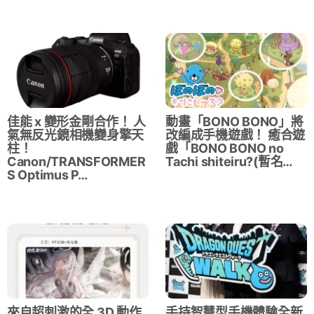
佳能 x 變形金剛合作！ 人
動畫「BONO BONO」將
氣無反光鏡相機變身擎天
改編成手機遊戲！ 癒合遊
柱！
戲「BONO BONO no
Canon/TRANSFORMER
Tachi shiteiru?(暫名…
S Optimus P…
來自超刺激的全 3D 動作
手持智慧型手機體驗全新