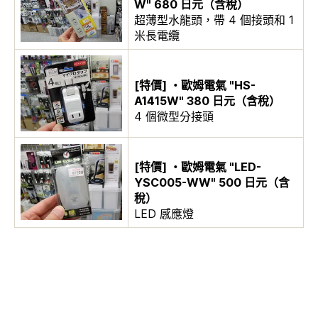
W" 680 日元（含稅）
超薄型水龍頭，帶 4 個接頭和 1
米長電纜
[特價] ・歐姆電氣 "HS-
A1415W" 380 日元（含稅）
4 個微型分接頭
[特價] ・歐姆電氣 "LED-
YSC005-WW" 500 日元（含
稅）
LED 感應燈