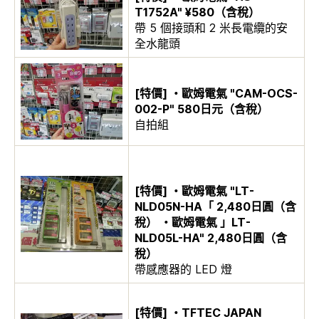
T1752A" ¥580（含稅）
帶 5 個接頭和 2 米長電纜的安
全水龍頭
[特價] ・歐姆電氣 "CAM-OCS-
002-P" 580日元（含稅）
自拍組
[特價] ・歐姆電氣 "LT-
NLD05N-HA「 2,480日圓（含
稅） ・歐姆電氣 」LT-
NLD05L-HA" 2,480日圓（含
稅）
帶感應器的 LED 燈
[特價] ・TFTEC JAPAN