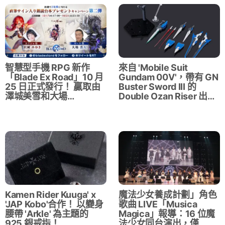
智慧型手機 RPG 新作
來自 'Mobile Suit
「Blade Ex Road」10 月
Gundam 00V'，帶有 GN
25 日正式發行！ 贏取由
Buster Sword III 的
澤城美雪和大場…
Double Ozan Riser 出…
Kamen Rider Kuuga' x
魔法少女養成計劃」角色
'JAP Kobo'合作！ 以變身
歌曲 LIVE「Musica
腰帶 'Arkle' 為主題的
Magica」報導：16 位魔
925 銀戒指！
法少女同台演出，僅…