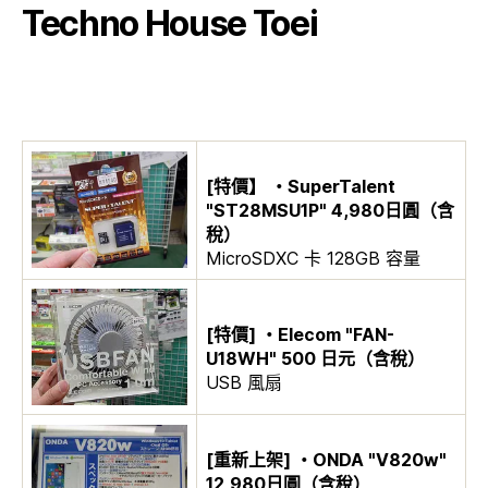
Techno House Toei
[特價】 ・SuperTalent
"ST28MSU1P" 4,980日圓（含
稅）
MicroSDXC 卡 128GB 容量
[特價] ・Elecom "FAN-
U18WH" 500 日元（含稅）
USB 風扇
[重新上架] ・ONDA "V820w"
12,980日圓（含稅）