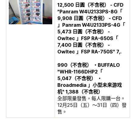
12,500 日圓（不含税） - CFD
"Panram W4U2133PS-8G「
9,908 日圓（不含税） - CFD
」Panram W4U2133PS-4G「
5,473 日圓（不含税） -
Owltec 」FSP RA-650S「
7,400 日圓（不含税） -
Owltec 」FSP RA-750S" 7,.
990（不含税） ・BUFFALO
"WHR-1166DHP2「
5,047（不含税） ・
Broadmedia 」小型未来游戏
机" 1,388（不含税）
全部限量發售，每人限購一台。
12月25日（五）～31日（四）發
售。