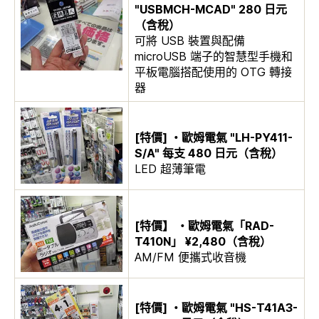
"USBMCH-MCAD" 280 日元
（含稅）
可將 USB 裝置與配備
microUSB 端子的智慧型手機和
平板電腦搭配使用的 OTG 轉接
器
[特價] ・歐姆電氣 "LH-PY411-
S/A" 每支 480 日元（含稅）
LED 超薄筆電
[特價】 ・歐姆電氣「RAD-
T410N」 ¥2,480（含稅）
AM/FM 便攜式收音機
[特價] ・歐姆電氣 "HS-T41A3-