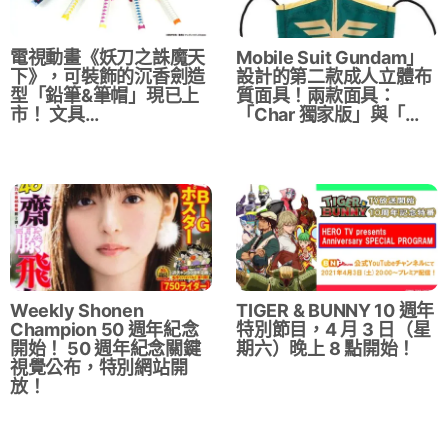
電視動畫《妖刀之誅魔天
Mobile Suit Gundam」
下》，可裝飾的沉香劍造
設計的第二款成人立體布
型「鉛筆&筆帽」現已上
質面具！兩款面具：
市！ 文具…
「Char 獨家版」與「…
Weekly Shonen
TIGER & BUNNY 10 週年
Champion 50 週年紀念
特別節目，4 月 3 日（星
開始！ 50 週年紀念關鍵
期六）晚上 8 點開始！
視覺公布，特別網站開
放！