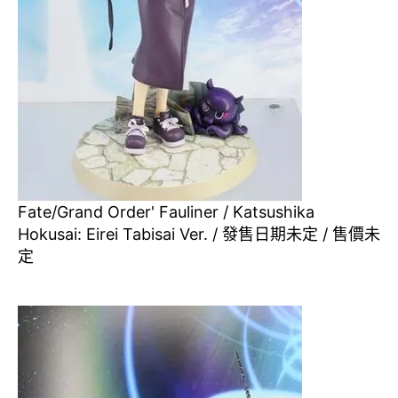
Fate/Grand Order' Fauliner / Katsushika
Hokusai: Eirei Tabisai Ver. / 發售日期未定 / 售價未
定