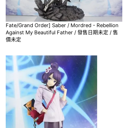
Fate/Grand Order] Saber / Mordred - Rebellion
Against My Beautiful Father / 發售日期未定 / 售
價未定