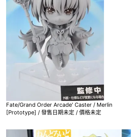
Fate/Grand Order Arcade' Caster / Merlin
[Prototype] / 發售日期未定 / 價格未定