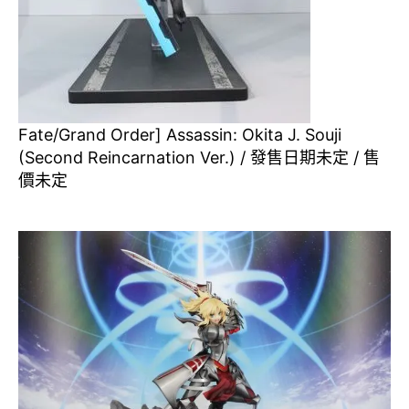
Fate/Grand Order] Assassin: Okita J. Souji
(Second Reincarnation Ver.) / 發售日期未定 / 售
價未定