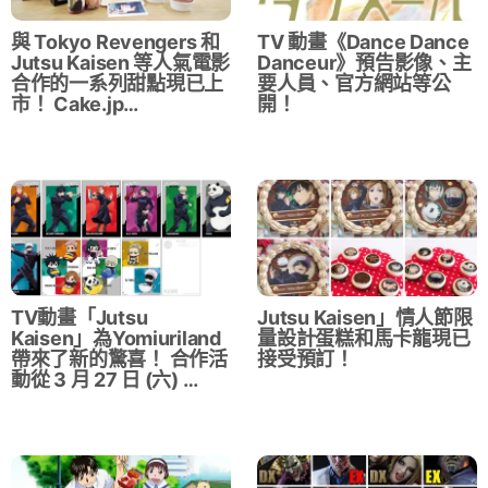
與 Tokyo Revengers 和
TV 動畫《Dance Dance
Jutsu Kaisen 等人氣電影
Danceur》預告影像、主
合作的一系列甜點現已上
要人員、官方網站等公
市！ Cake.jp…
開！
TV動畫「Jutsu
Jutsu Kaisen」情人節限
Kaisen」為Yomiuriland
量設計蛋糕和馬卡龍現已
帶來了新的驚喜！ 合作活
接受預訂！
動從 3 月 27 日 (六) …