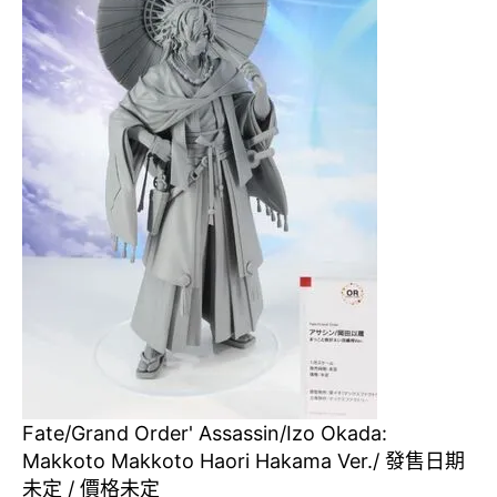
Fate/Grand Order' Assassin/Izo Okada:
Makkoto Makkoto Haori Hakama Ver./ 發售日期
未定 / 價格未定