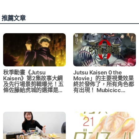
推薦文章
秋季動畫《Jutsu
Jutsu Kaisen 0 the
Kaisen》第2集故事大綱
Movie」的主要視覺效果
及先行場景剪輯曝光！五
終於發佈了，所有角色都
條佐藤給虎城的選擇是…
有出現！ Mubicicc…