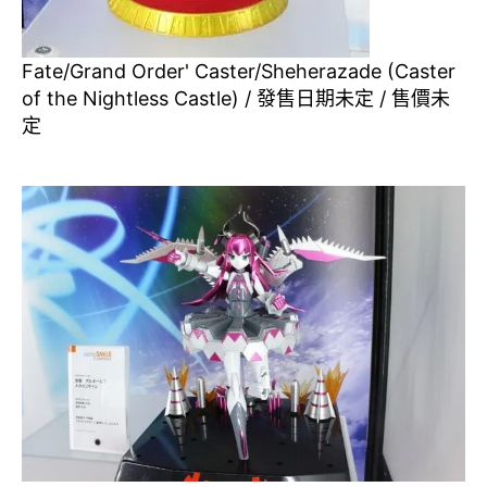
Fate/Grand Order' Caster/Sheherazade (Caster
of the Nightless Castle) / 發售日期未定 / 售價未
定