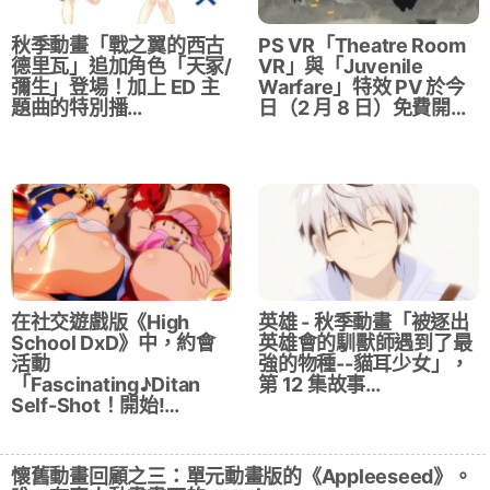
秋季動畫「戰之翼的西古
PS VR「Theatre Room
德里瓦」追加角色「天冢/
VR」與「Juvenile
彌生」登場！加上 ED 主
Warfare」特效 PV 於今
題曲的特別播…
日（2 月 8 日）免費開…
在社交遊戲版《High
英雄 - 秋季動畫「被逐出
School DxD》中，約會
英雄會的馴獸師遇到了最
活動
強的物種--貓耳少女」，
「Fascinating♪Ditan
第 12 集故事…
Self-Shot！開始!…
懷舊動畫回顧之三：單元動畫版的《Appleeseed》。