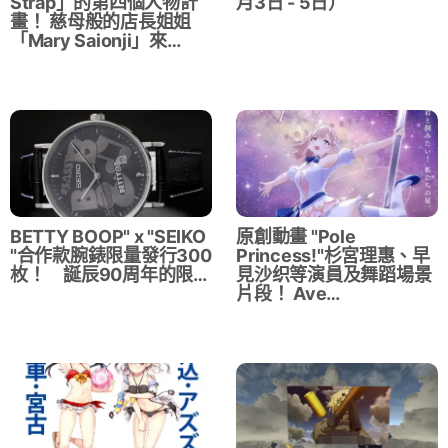
Strap」的第四個人物計
月3日 - 5日）
畫！ 慈母般的店長姐姐
「Mary Saionji」來…
BETTY BOOP" x "SEIKO
原創動畫 "Pole
"合作款腕錶限量發行300
Princess!"杉宮理惠、早
枚！ 誕辰90周年的限…
見沙织等演員及舞蹈場景
片段！ Ave…