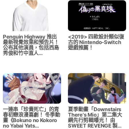
Penguin Highway 推出
<2019> 四款設計類似復
最新視覺效果和預告片！
古的 Nintendo-Switch
公布其他演員，包括西島
遊戲推薦！
秀俊和竹中直人…
一連串「珍貴死亡」的青
夏季動畫「Downstairs
春初戀浪漫喜劇！ 冬季動
There's Mio」第二集大
畫《Bokuno no Kokoro
綱先行剪輯曝光！ 由
no Yabai Yats…
SWEET REVENGE 製…