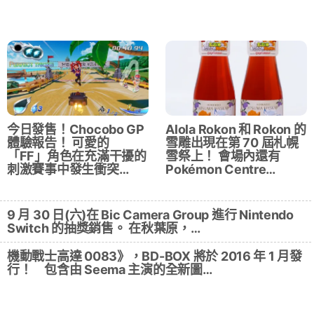
今日發售！Chocobo GP
Alola Rokon 和 Rokon 的
體驗報告！ 可愛的
雪雕出現在第 70 屆札幌
「FF」角色在充滿干擾的
雪祭上！ 會場內還有
刺激賽事中發生衝突…
Pokémon Centre…
9 月 30 日(六)在 Bic Camera Group 進行 Nintendo
Switch 的抽獎銷售。 在秋葉原，…
機動戰士高達 0083》，BD-BOX 將於 2016 年 1 月發
行！ 包含由 Seema 主演的全新圖…