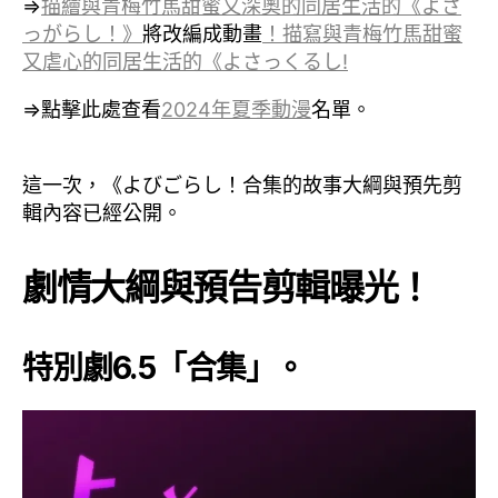
⇒
描繪與青梅竹馬甜蜜又深奧的同居生活的《よさ
っがらし！》
將改編成動畫
！描寫與青梅竹馬甜蜜
又虐心的同居生活的《よさっくるし!
⇒點擊此處查看
2024年夏季動漫
名單。
這一次，《よびごらし！合集的故事大綱與預先剪
輯內容已經公開。
劇情大綱與預告剪輯曝光！
特別劇6.5「合集」。