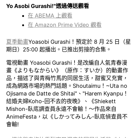
Yo Asobi Gurashi!"透過傳送觀看
在 ABEMA 上觀看
在 Amazon Prime Video 觀看
夏季動畫
Yoasobi Gurashi！預定於 8 月 25 日（星
期日）25:00 起播出。已推出剪接的合集。
電視動畫 Yoasobi Gurashi！是改編自人氣青春漫
畫《よりもなからい》（原作：すいか）的動畫作
品，描述了與青梅竹馬的同居生活，甜蜜又充實，
成為網路市場的熱門話題。
Shoutaimu！~Uta no
Ojisama de Datte de Shitai"、"Harem Kyanpu！
結婚夫婦Koho-回不去的夜晚》、《Shiekett
Mishon-臥底調查員永遠不會輸！～作品來自
AnimeFesta，以《しかってみしん-臥底偵查員不
會輸!