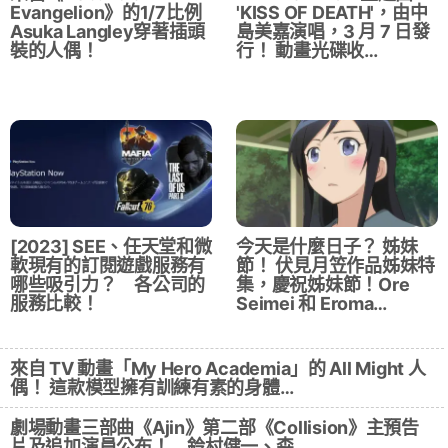
Evangelion》的1/7比例
'KISS OF DEATH'，由中
Asuka Langley穿著插頭
島美嘉演唱，3 月 7 日發
裝的人偶！
行！ 動畫光碟收…
[2023] SEE、任天堂和微
今天是什麼日子？ 姊妹
軟現有的訂閱遊戲服務有
節！ 伏見月笠作品姊妹特
哪些吸引力？ 各公司的
集，慶祝姊妹節！Ore
服務比較！
Seimei 和 Eroma…
來自 TV 動畫「My Hero Academia」的 All Might 人
偶！ 這款模型擁有訓練有素的身體…
劇場動畫三部曲《Ajin》第二部《Collision》主預告
片及追加演員公布！ 鈴村健一、森…