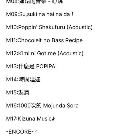
M08:遙遠的音樂 - 心跳
M09:Su,suki na nai na da！
M10:Poppin' Shakufuru (Acoustic)
M11:Chocoleit no Bass Recipe
M12:Kimi ni Got me (Acoustic)
M13:什麼是 POPIPA！
M14:時間延遲
M15:淚滴
M16:1000次的 Mojunda Sora
M17:Kizuna Music♪
-ENCORE-。