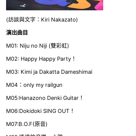
(訪談與文字：Kiri Nakazato)
演出曲目
M01: Niju no Niji (雙彩虹)
M02: Happy Happy Party！
M03: Kimi ja Dakatta Dameshimai
M04：only my railgun
M05:Hanazono Denki Guitar！
M06:Dokidoki SING OUT！
M07:B.O.F(原音)