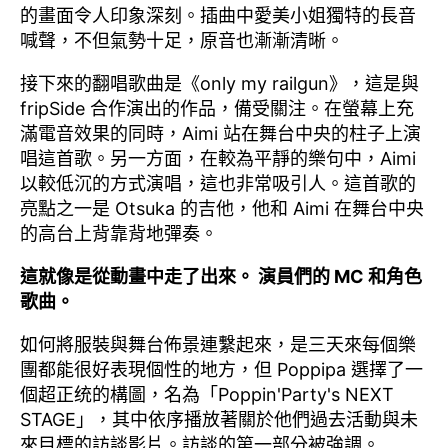
的畫面令人印象深刻。插曲中愛美小姐獨特的長音
喊聲，不但氣勢十足，原音也漸漸清晰。
接下來的翻唱歌曲是《only my railgun》，這是與
fripSide 合作演出的作品，備受關注。在螢幕上充
滿電音效果的同時，Aimi 站在舞台中央的柱子上演
唱這首歌。另一方面，在較為平靜的樂句中，Aimi
以較低沉的方式演唱，這也非常吸引人。這首歌的
亮點之一是 Otsuka 的吉他，他和 Aimi 在舞台中央
的高台上背靠背地彈奏。
這就像是從動畫中走了出來。 演員們的 MC 和角色
歌曲。
如何將服裝與舞台佈景連繫起來，是三天來每個樂
團都能很好表現個性的地方，但 Poppipa 選擇了一
個超正统的構圖，名為「Poppin'Party's NEXT
STAGE」，其中依序播放著關於他們過去活動與未
來目標的訪談影片。訪談的第一部分被強調。