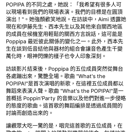
POPIPA 的不同之處，她說：「我希望有很多人可
以現場看到我們的現場表演。我們的目標是在圓頂
演出！"。她強顏歡笑地說。在訪談中，Aimi 透露她
現在和伊藤先生、西本先生以及其他來自關西地區
的成員在候機室用輕鬆的關西方言說話，這可能是
Poppipa 最近彼此關係的變化之一。此外，西本先
生在談到低音結他與器材的組合會讓音色產生千變
萬化時，眼神閃爍的樣子也令人印象深刻。
訪談影片結束後，Poppipa 的五位成員突然從舞台
各處蹦出來，驚艷全場。歌曲 "What's the
POPIPA!"是首次演唱的新歌，在這裡五位成員都以
舞蹈來表演人聲。歌曲 "What's the POPIPA!"是一
首概括 Poppin'Party 的音樂以及他們對進一步侵略
的態度的歌曲。這首歌的舞蹈編排是透過成員間的
討論而創造出來的。
讓觀眾大吃一驚的是，唱完這首歌的五位成員，在