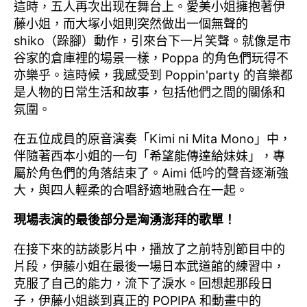
這時，五人再次出现在舞台上。愛美小姐擁抱著伊
藤小姐，而大塚小姐則突然做出一個無聲的
shiko（跺腳）動作，引來台下一片笑聲。就像是市
谷家的倉庫裡的場景一樣，Poppa 的角色們玩得不
亦樂乎。這時候，我感受到 Poppin'party 的音樂都
是人物的日常生活和故事，包括他們之間的關係和
氛圍。
在五位成員的原音演奏「Kimi ni Mita Mono」中，
伴隨著西本小姐的一句「希望能傳達給妹妹」，專
屬於角色們的角落結束了。Aimi 低吟的聲音逐漸強
大，與四人輕柔的合唱舒適地融合在一起。
現場表演的最後部分是洶湧澎拜的歌單！
在接下來的訪談影片中，播放了之前特別節目中的
片段，伊藤小姐在最後一場日本武道館的練習中，
克服了自己的能力，流下了淚水。回想起那段日
子，伊藤小姐談到真正的 POPIPA 和動畫中的