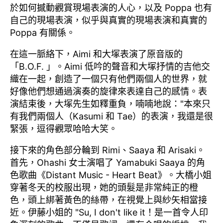
於如何撼動觀賞現場表演的人心，以及 Poppa 也有
自己的現場表演，似乎與真實的現場表演和真實的
Poppa 有關係。
在這一脈絡下，Aimi 和大塚表演了原音版的
「B.O.F. 」。Aimi 低吟的聲音和大塚抒情的吉他交
織在一起，創造了一個只有他們兩個人的世界，就
好像他們想通過演奏的旋律來表達自己的感情。表
演結束後，大塚先生如釋重負，喃喃地說："本來只
有我們兩個人（Kasumi 和 Tae）的表演，我還是很
緊張，逗得觀眾哈哈大笑。
接下來的角色部分輪到 Rimi、Saaya 和 Arisaki。
首先，Ohashi 女士演唱了 Yamabuki Saaya 的角
色歌曲《Distant Music - Heart Beat》。大橋小姐
穿著冬天的校服出現，她的頭髮是非常純正的橙
色，頭上綁著黃色的絲帶，在視覺上與紗矢相當接
近。伊藤小姐的 "Su, I don't like it！是一首令人印