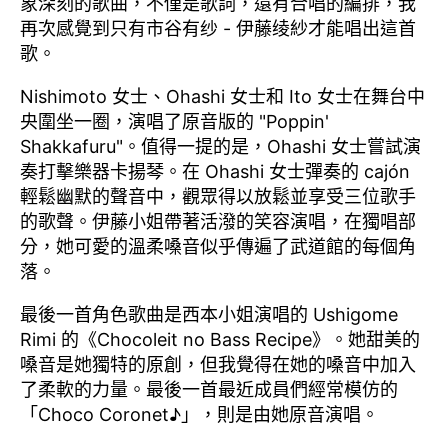
象深刻的歌曲，不僅是歌詞，還有合唱的編排，我
再次感覺到只有市谷有纱 - 伊藤绫紗才能唱出這首
歌。
Nishimoto 女士、Ohashi 女士和 Ito 女士在舞台中
央圍坐一圈，演唱了原音版的 "Poppin'
Shakkafuru"。值得一提的是，Ohashi 女士嘗試演
奏打擊樂器卡揚琴。在 Ohashi 女士彈奏的 cajón
輕鬆幽默的聲音中，觀眾得以放鬆並享受三位歌手
的歌聲。伊藤小姐帶著活潑的笑容演唱，在獨唱部
分，她可愛的溫柔嗓音似乎傳遍了武道館的每個角
落。
最後一首角色歌曲是西本小姐演唱的 Ushigome
Rimi 的《Chocoleit no Bass Recipe》。她甜美的
嗓音是她獨特的原創，但我覺得在她的嗓音中加入
了柔軟的力量。最後一首最近成員們經常模仿的
「Choco Coronet♪」，則是由她原音演唱。