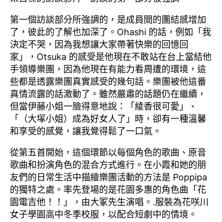
第一個訪談部分所強調的，是成員間的團結感增加
了，彼此的了解也加深了。Ohashi 的話，例如「我
決定不哭，因為我想讓大家帶著快樂的回憶回
家」，Otsuka 的感受是他現在不敢站在台上當結他
手領導樂團，因為他現在有能力看周遭的環境，這
些都是透露樂團真實感受的幾句話。樂團被他這番
真情流露的話激動了。雖然嚴肅的話題仍在繼續，
但當伊藤小姐一臉得意地說：「綾香很可愛」、
「（大塚小姐）成為好女人了」時，卻有一種溫馨
和享受的感覺，讓我覺得鬆了一口氣。
從第五首開始，這個環節以每個角色的歌曲、原音
歌曲和扮演角色的混合方式進行。在小霞和她的朋
友們的日常生活中描繪樂團活動的方法是 Poppipa
的獨特之處。率先登場的是花園多惠的角色曲「花
園電吉他！！」，由大冢先生演唱。.服裝為花咲川
女子學園高中冬季校服，以配合短劇中的情境。