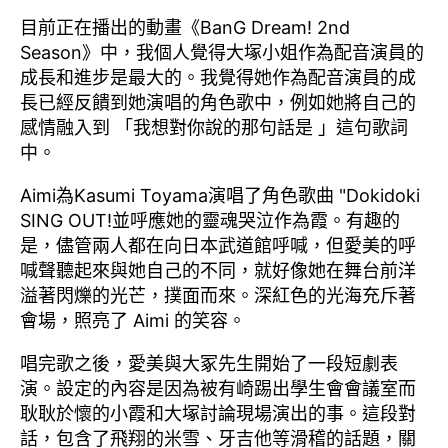
目前正在播出的動畫《BanG Dream! 2nd
Season》中，我個人覺得大塚小姐作為配音演員的
成長和進步是最大的。我覺得她作為配音演員的成
長已經反饋到她演唱的角色歌中，例如她將自己的
感情融入到 「我想對你說的那句話是 」這句歌詞
中。
Aimi為Kasumi Toyama演唱了角色歌曲 "Dokidoki
SING OUT!並呼應她的靈魂哭泣作為霞。有趣的
是，儘管兩人都在向日本武道館呼喊，但愛美的呼
喊聲聽起來與她自己的不同，就好像她在舞台前洋
溢著閃爍的光芒，撲面而來。深紅色的光海充斥著
會場，照亮了 Aimi 的笑容。
唱完歌之後，愛美與大冢先生開始了一段短劇表
演。設定的內容是因為被有崎踢出學生會會議室而
耿耿於懷的小霞和大塚討論現場演出的事。這段對
話，包含了飛翔的米雪、牙吉他等滑稽的話題，關