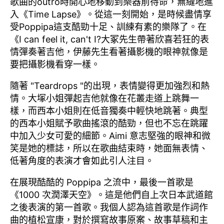
歌曲的outro時開心地移動到樂器前待命，無縫地進
入《Time Lapse》。從這一刻開始，是時候盡情享
受Poppipa這支酷勁十足、訓練有素的樂隊了。在
《I can feel it, can't I?大冢先生帶著欣喜若狂的表
情彈奏著吉他，伊藤先生看著攝影機的眼神就像是
要把攝影機看穿一樣。
隨著 "Teardrops "的出現，表情變得更加強烈和熱
情。大塚小姐彈起吉他就像在花叢走道上跳舞一
樣，而西本小姐則在低音獨奏中輕快地跳著。典型
的西本小姐賦予歌曲搖滾的酷勁，但也不忘在跳躍
中加入少女可愛的細節。Aimi 意志堅強的眼神和微
笑是她的標誌，所以在歌曲結束時，她面無表情、
低著角度的表演才會如此引人注目。
在展現酷酷的 Poppipa 之流中，最後一首歌是
《1000 次潤澤天空》。這是他們自上次日本武道館
之後表演的第一首歌。我個人認為這首歌是作詞作
曲的植松宣康，對於撰寫故事原案、故事草稿和主