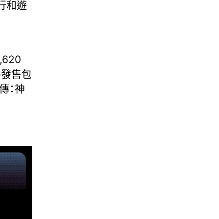
行和遊
620
格發售包
傳：神