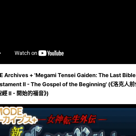
Archives + 'Megami Tensei Gaiden: The Last Bible 
stament II - The Gospel of the Beginning' (《洛克
 II - 開始的福音》)