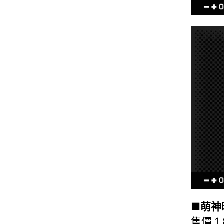
■萌神
售價 1