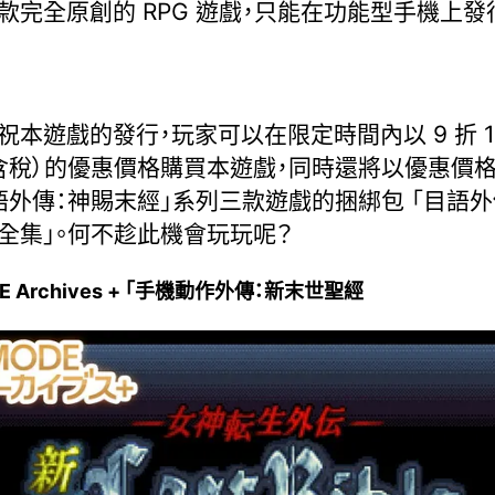
款完全原創的 RPG 遊戲，只能在功能型手機上發
祝本遊戲的發行，玩家可以在限定時間內以 9 折 1,
含稅）的優惠價格購買本遊戲，同時還將以優惠價
語外傳：神賜末經」系列三款遊戲的捆綁包 「目語外
全集」。何不趁此機會玩玩呢？
E Archives + 「手機動作外傳：新末世聖經