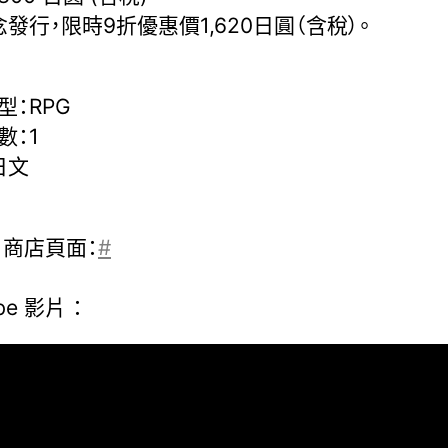
念發行，限時9折優惠價1,620日圓（含稅）。
型：RPG
數：1
日文
m 商店頁面：
#
be 影片 ：