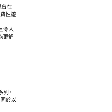
再現曾在
消費性遊
且令人
能更舒
系列，
不同於以