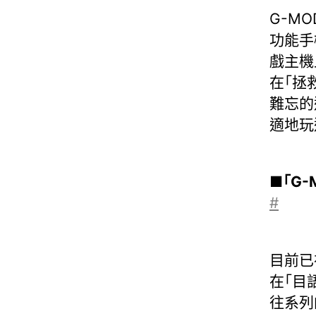
G-MO
功能手
戲主機
在「拯
難忘的
適地玩
■「G-
#
目前已
在「目
往系列