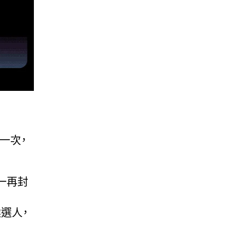
來一次，
一再封
選人，