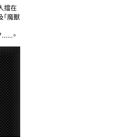
人擋在
及「魔獸
...。