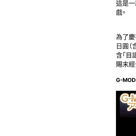
這是一
戲。
為了慶
日圓（
含「目
賜末經
G-MOD