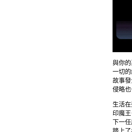
與你的
一切的
故事發
侵略也
生活在
印魔王
下一任
踏上了