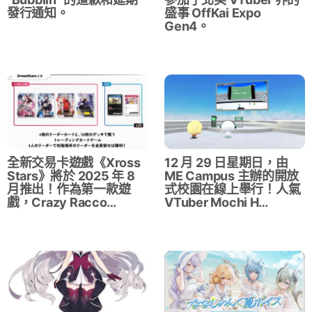
發行通知。
盛事 OffKai Expo
Gen4。
全新交易卡遊戲《Xross
12 月 29 日星期日，由
Stars》將於 2025 年 8
ME Campus 主辦的開放
月推出！作為第一款遊
式校園在線上舉行！人氣
戲，Crazy Racco…
VTuber Mochi H…