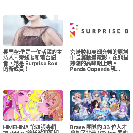
長門空理'是一位活躍的主
宮崎駿和高畑充希的原創
持人、旁述者和電台記
中長篇動畫電影，在熊貓
者，她是 Surprise Box
熱潮的高峰期上映。
的新成員！
Panda Copanda 現…
HIMEHINA 第四張專輯
Brave 團隊的 36 位人才
"Bubblin "的道歉和延期
參加了北美 VTuber 界的