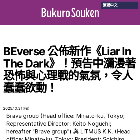
繁體中文
BEverse 公佈新作《Liar In
The Dark》！預告中瀰漫著
恐怖與心理戰的氣氛，令人
蠢蠢欲動！
2025.10.31(Fri)
Brave group (Head office: Minato-ku, Tokyo;
Representative Director: Keito Noguchi;
hereafter "Brave group") 與 LiTMUS K.K. (Head
office: Minato-ku, Tokyo; President: Soichiro