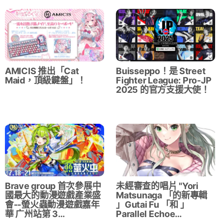
AMICIS 推出「Cat
Buisseppo！是 Street
Maid，頂級鍵盤」！
Fighter League: Pro-JP
2025 的官方支援大使！
Brave group 首次參展中
未經審查的唱片 "Yori
國最大的動漫遊戲產業盛
Matsunaga 「的新專輯
會--螢火蟲動漫遊戲嘉年
」Gutai Fu 「和 」
華 广州站第 3…
Parallel Echoe…