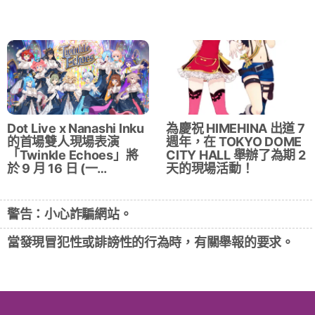
Dot Live x Nanashi Inku
為慶祝 HIMEHINA 出道 7
的首場雙人現場表演
週年，在 TOKYO DOME
「Twinkle Echoes」將
CITY HALL 舉辦了為期 2
於 9 月 16 日 (一…
天的現場活動！
警告：小心詐騙網站。
當發現冒犯性或誹謗性的行為時，有關舉報的要求。