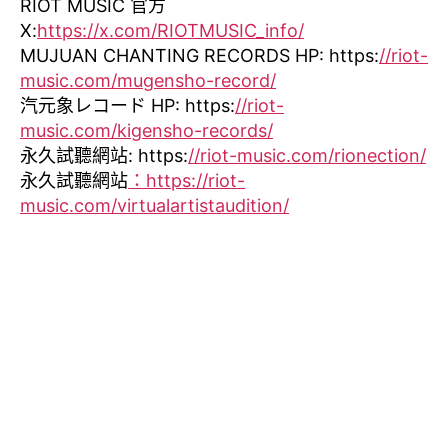
RIOT MUSIC 官方
X:
https://x.com/RIOTMUSIC_info/
MUJUAN CHANTING RECORDS HP: https:
//riot-
music.com/mugensho-record/
汽元象レコード HP: https:
//riot-
music.com/kigensho-records/
永久試聽網站: https:
//riot-music.com/rionection/
永久試聽網站
：https://riot-
music.com/virtualartistaudition/