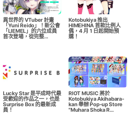
異世界的 VTuber 計畫
Kotobukiya 推出
「Yuni Reido」！新公會
HIMEHINA 首款比例人
「LIEMEL」的六位成員
偶，4 月 1 日起開始預
首次登場，從完整…
購！
Lucky Star 是平成時代最
RIOT MUSIC 將於
受歡迎的作品之一，也是
Kotobukiya Akihabara-
Surprise Box 的最新成
kan 舉辦 Pop-up Store
員！
"Muhara Shoka R…