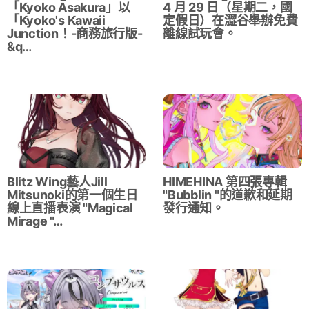
「Kyoko Asakura」以
4 月 29 日（星期二，國
「Kyoko's Kawaii
定假日）在澀谷舉辦免費
Junction！-商務旅行版-
離線試玩會。
&q…
Blitz Wing藝人Jill
HIMEHINA 第四張專輯
Mitsunoki的第一個生日
"Bubblin "的道歉和延期
線上直播表演 "Magical
發行通知。
Mirage "…