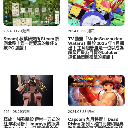
2024.08.29(週四)
2024.08.29(週四)
Steam] 秋葉研究所 Steam 評
TV 動畫「Majin Souzouden
測彙整！您一定要玩的最佳 5
Wataru」將於 2025 年 1 月播
款 PC 遊戲！
出！ 主角細部渡是一位以成為
超級巨星為目標的Lutuber！
還包括塑膠模型的資訊！
2024.08.29(週四)
2024.08.28(週三)
釋放！ 特殊擊殺 伊村一刀式的
Capcom 九月特賣！ Dead
紅彈冰河斬！ Imuraya 的冰淇
Rising 系列、格鬥比賽和經典