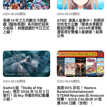
2024.08.29(週四)
2024.08.29(週四)
長達 14 年之久的數位卡牌遊
ATRI》演員人氣集中！ 秋葉研
戲《龍珠英雄》系列終於迎來
究所官方企劃「誰是本季最受
大結局！ 終極遊戲於今日正式
歡迎的聲優？ 2024年夏季動
上線！
漫首席女聲優人氣調查！結果
公佈
2024.08.29(週四)
2024.08.29(週四)
Switch 版「Stella of the
高達 90% 折扣！ Namco
End」將於 2024 年 12 月 5 日
Bandai Entertainment
發行！由 Key 所著的科幻動畫
STEAM Keycode 在 Amazon
小說。
特賣！ SOULCALIBUR VI 現
價 836 日圓（含稅）！