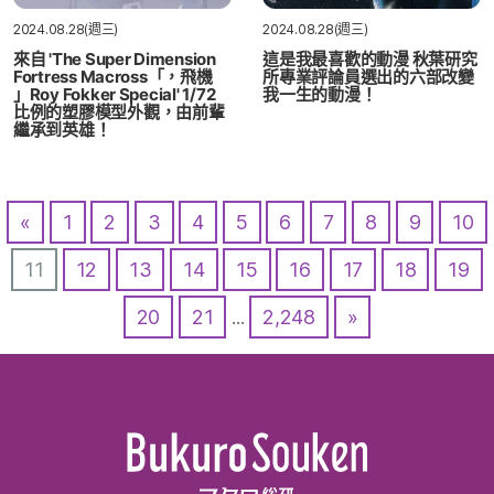
2024.08.28(週三)
2024.08.28(週三)
來自 'The Super Dimension
這是我最喜歡的動漫 秋葉研究
Fortress Macross「，飛機
所專業評論員選出的六部改變
」Roy Fokker Special' 1/72
我一生的動漫！
比例的塑膠模型外觀，由前輩
繼承到英雄！
«
1
2
3
4
5
6
7
8
9
10
11
12
13
14
15
16
17
18
19
20
21
...
2,248
»