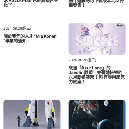
淋'Adzuki-bar'已經超級合金
動作遊戲的可下載版本均以特
化了！
價發售！
2024.08.28(週三)
關於我們的人才 "Mia Konan
"畢業的通知。
2024.08.28(週三)
來自「Azur Lane」的
Javelin 雕塑，穿著她快樂的
六月新娘裝束！ 附有專用壓克
力底座！