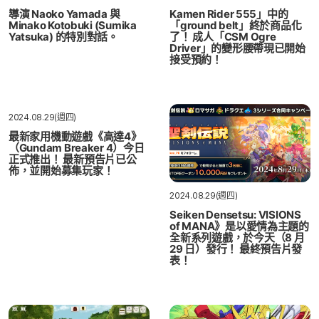
導演 Naoko Yamada 與
Kamen Rider 555」中的
Minako Kotobuki (Sumika
「ground belt」終於商品化
Yatsuka) 的特別對話。
了！ 成人「CSM Ogre
Driver」的變形腰帶現已開始
接受預約！
2024.08.29(週四)
最新家用機動遊戲《高達4》
（Gundam Breaker 4）今日
正式推出！ 最新預告片已公
佈，並開始募集玩家！
2024.08.29(週四)
Seiken Densetsu: VISIONS
of MANA》是以愛情為主題的
全新系列遊戲，於今天（8 月
29 日）發行！ 最終預告片發
表！