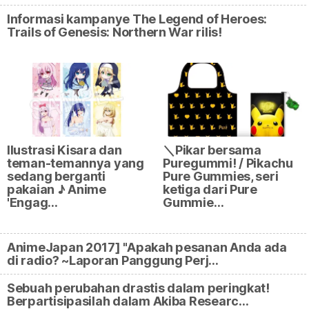
Informasi kampanye The Legend of Heroes:
Trails of Genesis: Northern War rilis!
Ilustrasi Kisara dan
＼Pikar bersama
teman-temannya yang
Puregummi! / Pikachu
sedang berganti
Pure Gummies, seri
pakaian ♪ Anime
ketiga dari Pure
'Engag…
Gummie…
AnimeJapan 2017] "Apakah pesanan Anda ada
di radio? ~Laporan Panggung Perj…
Sebuah perubahan drastis dalam peringkat!
Berpartisipasilah dalam Akiba Researc…