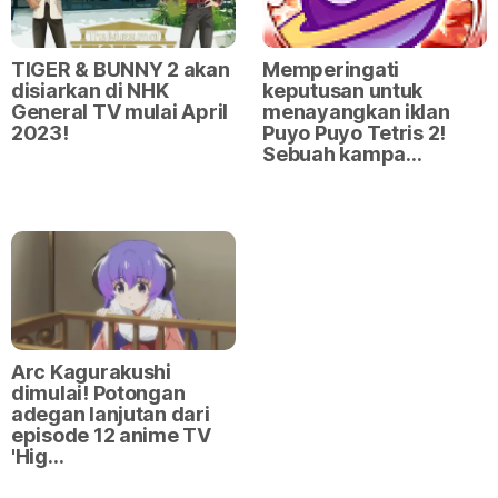
TIGER & BUNNY 2 akan
Memperingati
disiarkan di NHK
keputusan untuk
General TV mulai April
menayangkan iklan
2023!
Puyo Puyo Tetris 2!
Sebuah kampa…
Arc Kagurakushi
dimulai! Potongan
adegan lanjutan dari
episode 12 anime TV
'Hig…