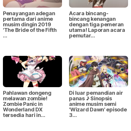
Penayangan adegan
Acara bincang-
pertama dari anime
bincang kenangan
musim dingin 2019
dengan tiga pemeran
'The Bride of the Fifth
utama! Laporan acara
…
pemutar…
Pahlawan dongeng
Di luar pemandian air
melawan zombie!
panas ♪ Sinopsis
Zombie Panic in
anime musim semi
Wonderland DX
'Wizard Dawn' episode
tersedia hari in…
3…