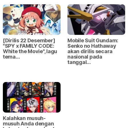
[Dirilis 22 Desember]
Mobile Suit Gundam:
"SPY x FAMILY CODE:
Senko no Hathaway
White the Movie", lagu
akan dirilis secara
tema…
nasional pada
tanggal…
Kalahkan musuh-
musuh Anda dengan