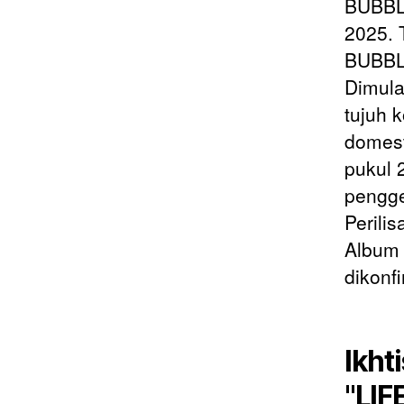
BUBBLI
2025. 
BUBBLI
Dimula
tujuh 
domest
pukul 
pengg
Perili
Album 
dikonfi
Ikht
"LIF