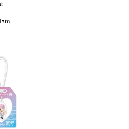
at
alam