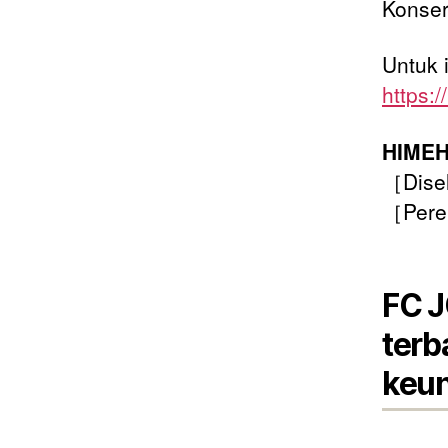
Konser
Untuk i
https:/
HIMEH
［Disel
［Peren
FC J
terb
keu