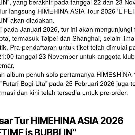
N", yang berakhir pada tanggal 22 dan 23 N
Tur langsung HIMEHINA ASIA Tour 2026 'LIFE
N' akan diadakan.
i pada Januari 2026, tur ini akan mengunjungi t
kota, termasuk Taipei dan Shanghai, selain lima
ik. Pra-pendaftaran untuk tiket telah dimulai p
21:00 tanggal 23 November untuk anggota klub
emar.
san album penuh solo pertamanya HIME&HINA 1
"Futari Bogi Uta" pada 25 Februari 2026 juga t
rmasi dan kini telah tersedia untuk pre-order.
isar Tur HIMEHINA ASIA 2026
ETIME is BUBBLIN"