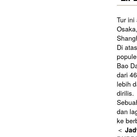
Tur in
Osaka,
Shangh
Di ata
popule
Bao Da
dari 46
lebih d
dirilis.
Sebuah
dan la
ke ber
＜
Jad