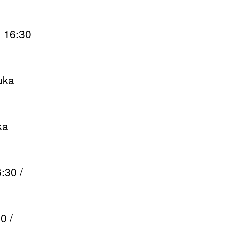
l 16:30
uka
ka
:30 /
0 /