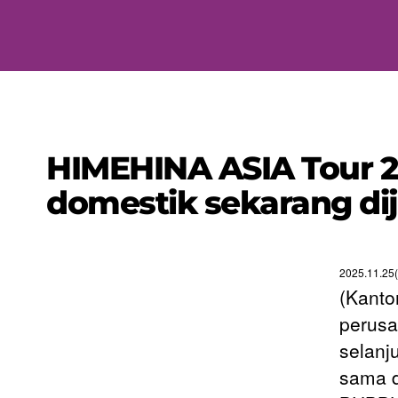
HIMEHINA ASIA Tour 20
domestik sekarang dij
2025.11.25(
(Kanto
perusa
selanj
sama 