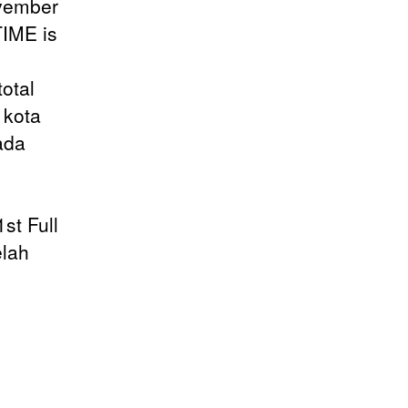
ovember
TIME is
otal
 kota
ada
st Full
elah