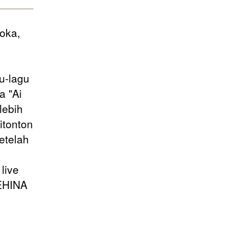
uoka,
u-lagu
a "Ai
lebih
itonton
setelah
live
EHINA