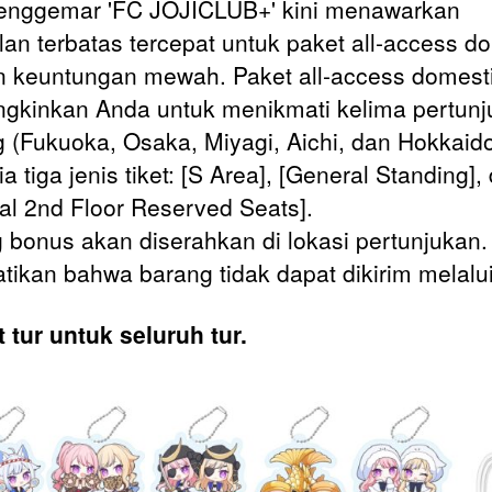
enggemar 'FC JOJICLUB+' kini menawarkan
lan terbatas tercepat untuk paket all-access d
 keuntungan mewah. Paket all-access domest
kinkan Anda untuk menikmati kelima pertunj
 (Fukuoka, Osaka, Miyagi, Aichi, dan Hokkaido
a tiga jenis tiket: [S Area], [General Standing],
al 2nd Floor Reserved Seats].
 bonus akan diserahkan di lokasi pertunjukan.
atikan bahwa barang tidak dapat dikirim melalu
 tur untuk seluruh tur.