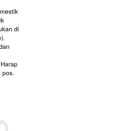
omestik
ik
ukan di
).
 dan
 Harap
i pos.