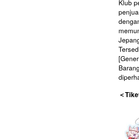
Klub p
penjua
dengan
memung
Jepang
Tersedi
[Gener
Barang
diperh
＜Tiket