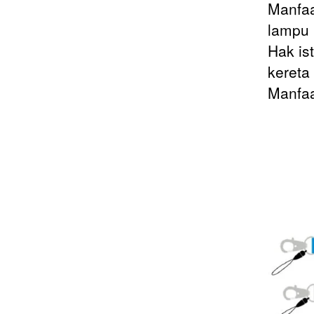
Manfaa
lampu 
Hak is
kereta
Manfaa