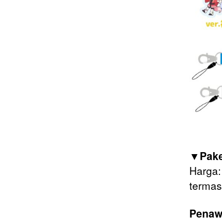
▼Pake
Harga:
termas
Penaw