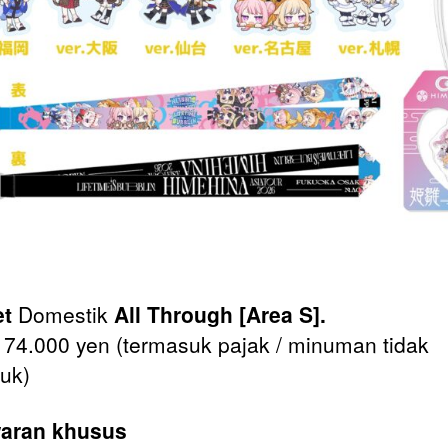
t
Domestik
All Through [Area S].
 74.000 yen (termasuk pajak / minuman tidak
uk)
aran khusus