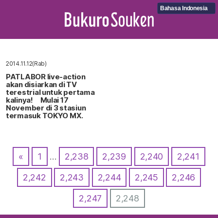
Bahasa Indonesia
2014.11.12(Rab)
PATLABOR live-action
akan disiarkan di TV
terestrial untuk pertama
kalinya! Mulai 17
November di 3 stasiun
termasuk TOKYO MX.
«
1
…
2,238
2,239
2,240
2,241
2,242
2,243
2,244
2,245
2,246
2,247
2,248