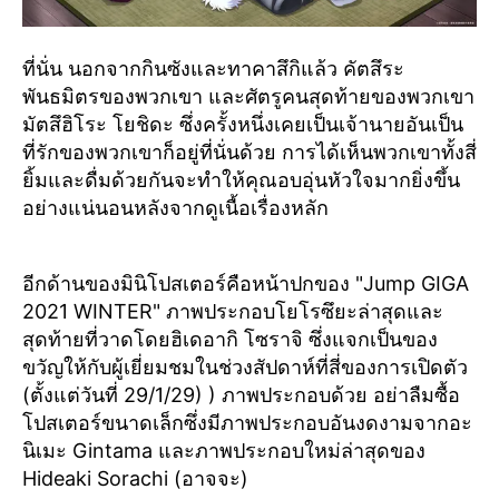
ที่นั่น นอกจากกินซังและทาคาสึกิแล้ว คัตสึระ
พันธมิตรของพวกเขา และศัตรูคนสุดท้ายของพวกเขา
มัตสึฮิโระ โยชิดะ ซึ่งครั้งหนึ่งเคยเป็นเจ้านายอันเป็น
ที่รักของพวกเขาก็อยู่ที่นั่นด้วย การได้เห็นพวกเขาทั้งสี่
ยิ้มและดื่มด้วยกันจะทำให้คุณอบอุ่นหัวใจมากยิ่งขึ้น
อย่างแน่นอนหลังจากดูเนื้อเรื่องหลัก
อีกด้านของมินิโปสเตอร์คือหน้าปกของ "Jump GIGA
2021 WINTER" ภาพประกอบโยโรซึยะล่าสุดและ
สุดท้ายที่วาดโดยฮิเดอากิ โซราจิ ซึ่งแจกเป็นของ
ขวัญให้กับผู้เยี่ยมชมในช่วงสัปดาห์ที่สี่ของการเปิดตัว
(ตั้งแต่วันที่ 29/1/29) ) ภาพประกอบด้วย อย่าลืมซื้อ
โปสเตอร์ขนาดเล็กซึ่งมีภาพประกอบอันงดงามจากอะ
นิเมะ Gintama และภาพประกอบใหม่ล่าสุดของ
Hideaki Sorachi (อาจจะ)