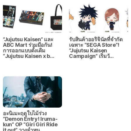
“Jujutsu Kaisen” และ
รับสินค้าออริจินัลที่จำกัด
ABC Mart ร่วมมือกัน!
เฉพาะ “SEGA Store”!
การออกแบบดั้งเดิม
“Jujutsu Kaisen
“Jujutsu Kaisen x b…
Campaign” เริ่มวั…
อะนิเมะฤดูใบไม้ร่วง
“Demon Entry! Iruma-
kun” OP “Giri Giri Ride
it out” วางจำหน…