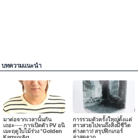
บทความแนะนำ
มาต่อจากเวลานั้นกัน
การรวมตัวครั้งใหญ่ตั้งแต่
เถอะ── การเปิดตัว PV อนิ
สาวสวยไปจนถึงสิ่งมีชีวิต
เมะฤดูใบไม้ร่วง "Golden
ต่างดาว! สรุปฟิกเกอร์
Kamuy&q…
ล่าสุดจาก…