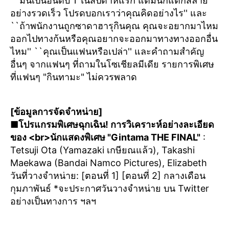
``มันเป็นอันดับ 1 ในสัปดาห์แรก แต่มันก็แตกสลาย
อย่างรวดเร็ว โปรดบอกเราว่าคุณคิดอย่างไร'' และ
``ถ้าพนักงานถูกซาดาฮารุกินคุณ คุณจะอยากมาไหม
ออกไปทางก้นหรือคุณอยากจะออกมาทางทางออกอื่น
ไหม'' ``คุณเป็นแฟนหรือเปล่า'' และคำถามสำคัญ
อื่นๆ จากแฟนๆ ที่ถามในโซเชียลมีเดีย รายการพิเศษ
ที่แฟนๆ "กินทามะ" ไม่ควรพลาด
[ข้อมูลการจัดจำหน่าย]
■โปรแกรมพิเศษฉุกเฉิน! การวิเคราะห์อย่างละเอียด
ของ <br>นักแสดงพิเศษ "Gintama THE FINAL"
:
Tetsuji Ota (Yamazaki เกษียณแล้ว), Takashi
Maekawa (Bandai Namco Pictures), Elizabeth
วันที่วางจำหน่าย: [ตอนที่ 1] [ตอนที่ 2] กลางเดือน
กุมภาพันธ์ *จะประกาศวันวางจำหน่าย บน Twitter
อย่างเป็นทางการ ฯลฯ