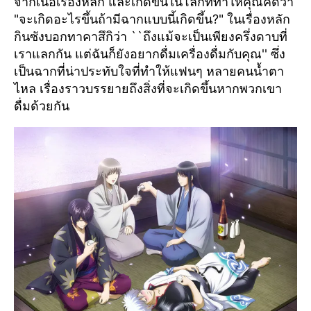
จากเนื้อเรื่องหลัก และเกิดขึ้นในโลกที่ทำให้คุณคิดว่า
"จะเกิดอะไรขึ้นถ้ามีฉากแบบนี้เกิดขึ้น?" ในเรื่องหลัก
กินซังบอกทาคาสึกิว่า ``ถึงแม้จะเป็นเพียงครึ่งดาบที่
เราแลกกัน แต่ฉันก็ยังอยากดื่มเครื่องดื่มกับคุณ'' ซึ่ง
เป็นฉากที่น่าประทับใจที่ทำให้แฟนๆ หลายคนน้ำตา
ไหล เรื่องราวบรรยายถึงสิ่งที่จะเกิดขึ้นหากพวกเขา
ดื่มด้วยกัน