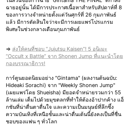
ในส่วนของการฉาย "Gintama THE FINAL" ที่กำลัง
ฉายอยู่นั้น ได้มีการประกาศเนื้อหาสำหรับสัปดาห์ที่ 8
ของการวางจำหน่ายตั้งแต่วันศุกร์ที่ 26 กุมภาพันธ์
แล้ว มีการตัดสินใจว่าจะมีการเผยแพร่โปรแกรม
พิเศษในช่วงกลางเดือนกุมภาพันธ์
⇒
ส่งให้คนที่ชอบ “Jujutsu Kaisen”! 5 อนิเมะ
“Occult x Battle” จาก Shonen Jump ที่แนะนำโดย
กองบรรณาธิการ!
การ์ตูนยอดนิยมอย่าง "Gintama" (ผลงานต้นฉบับ:
Hideaki Sorachi) จาก "Weekly Shonen Jump"
(เผยแพร่โดย Shueisha) มียอดจำหน่ายรวมกว่า 55
ล้านเล่ม เต็มไปด้วยมุขตลกที่ทำให้ต้องอ้าปากค้าง แอ็
กชันที่น่าตื่นตาตื่นใจ และความเป็นมนุษย์ที่ลึกซึ้ง
ความบันเทิงที่เหนือชั้นและน่าตื่นเต้นนี้ยังคงเป็นที่ชื่น
ชอบของแฟน ๆ ทั่วโลก