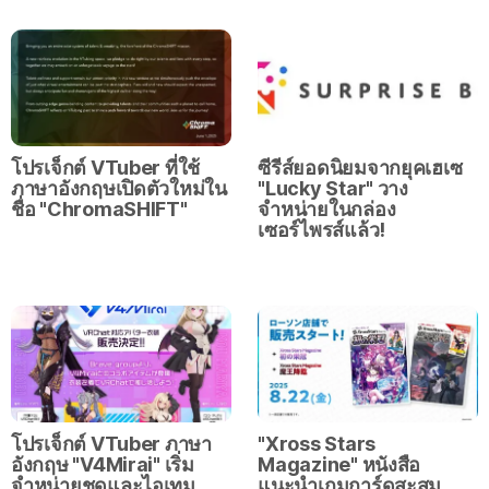
โปรเจ็กต์ VTuber ที่ใช้
ซีรีส์ยอดนิยมจากยุคเฮเซ
ภาษาอังกฤษเปิดตัวใหม่ใน
"Lucky Star" วาง
ชื่อ "ChromaSHIFT"
จำหน่ายในกล่อง
เซอร์ไพรส์แล้ว!
โปรเจ็กต์ VTuber ภาษา
"Xross Stars
อังกฤษ "V4Mirai" เริ่ม
Magazine" หนังสือ
จำหน่ายชุดและไอเทม
แนะนำเกมการ์ดสะสม