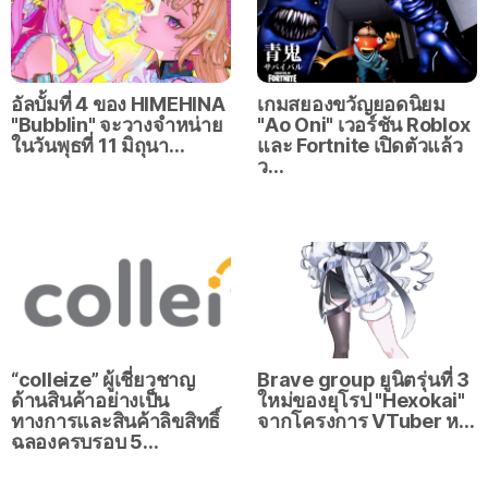
อัลบั้มที่ 4 ของ HIMEHINA
เกมสยองขวัญยอดนิยม
"Bubblin" จะวางจำหน่าย
"Ao Oni" เวอร์ชัน Roblox
ในวันพุธที่ 11 มิถุนา…
และ Fortnite เปิดตัวแล้ว
ว…
“colleize” ผู้เชี่ยวชาญ
Brave group ยูนิตรุ่นที่ 3
ด้านสินค้าอย่างเป็น
ใหม่ของยุโรป "Hexokai"
ทางการและสินค้าลิขสิทธิ์
จากโครงการ VTuber ห…
ฉลองครบรอบ 5…