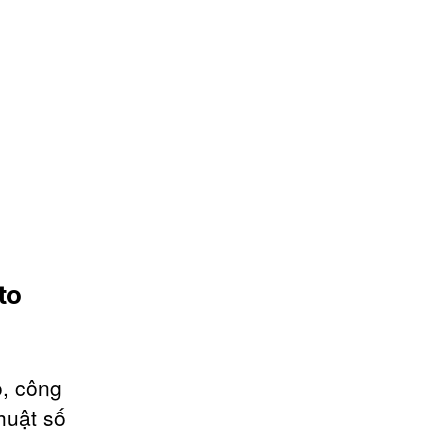
to
o, công
thuật số