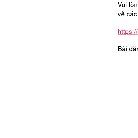
Vui lò
về các 
https:/
Bài đă