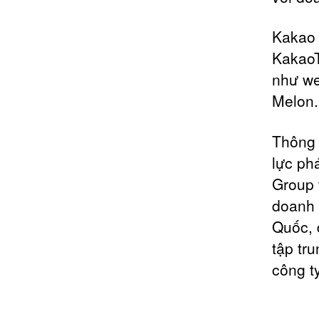
Kakao 
KakaoT
như we
Melon.
Thông 
lực ph
Group 
doanh 
Quốc, 
tập tr
công ty