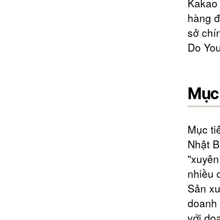
Kakao 
hàng đ
sở chí
Do You
Mục 
Mục ti
Nhật B
"xuyên
nhiều 
Sản xu
doanh 
với do