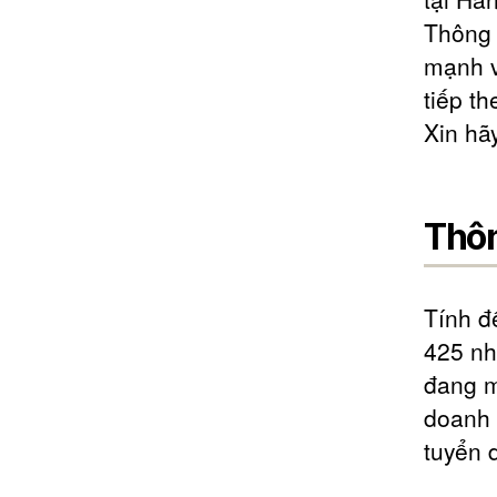
Thông 
mạnh v
tiếp t
Xin hã
Thôn
Tính đ
425 nh
đang m
doanh 
tuyển 