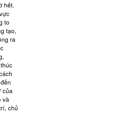
ờ hết.
 vực
g to
g tạo,
ộng ra
ác
g,
 thúc
 cách
 đến
P của
o và
rí, chủ