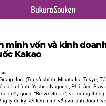
ên minh vốn và kinh doanh
uốc Kakao
Tue)
Group, Inc. (Trụ sở chính: Minato-ku, Tokyo; T
ốc điều hành: Yoshito Noguchi; Phát âm: Brav
 sau đây gọi là "Brave Group") vui mừng thông
ông ty đã ký kết liên minh vốn và kinh doanh vớ