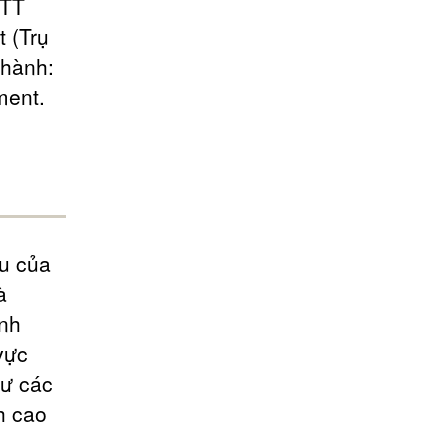
NTT
 (Trụ
 hành:
ment.
ưu của
à
ành
vực
hư các
h cao