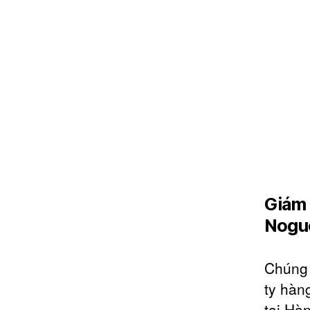
Giám 
Nogu
Chúng 
ty hàng
tại Hà