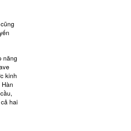
 cũng
uyến
p năng
rave
ức kinh
g Hàn
 cầu,
 cả hai