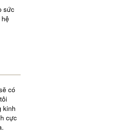
p sức
 hệ
sẽ có
tôi
 kinh
ch cực
a.