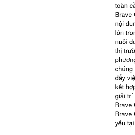
toàn cầ
Brave 
nội du
lớn tr
nuôi d
thị trư
phương
chúng 
đẩy vi
kết hợ
giải tr
Brave 
Brave 
yếu tạ