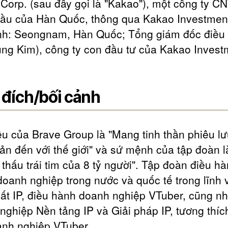
Corp. (sau đây gọi là "Kakao"), một công ty C
ầu của Hàn Quốc, thông qua Kakao Investment
nh: Seongnam, Hàn Quốc; Tổng giám đốc điều
ng Kim), công ty con đầu tư của Kakao Invest
đích/bối cảnh
êu của Brave Group là "Mang tinh thần phiêu l
ản đến với thế giới" và sứ mệnh của tập đoàn l
 thấu trái tim của 8 tỷ người". Tập đoàn điều h
doanh nghiệp trong nước và quốc tế trong lĩnh 
ất IP, điều hành doanh nghiệp VTuber, cũng n
nghiệp Nền tảng IP và Giải pháp IP, tương thíc
anh nghiệp VTuber.