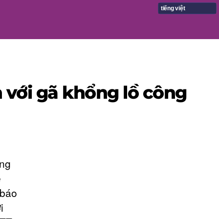
tiếng việt
 với gã khổng lồ công
ổng
e
 báo
i