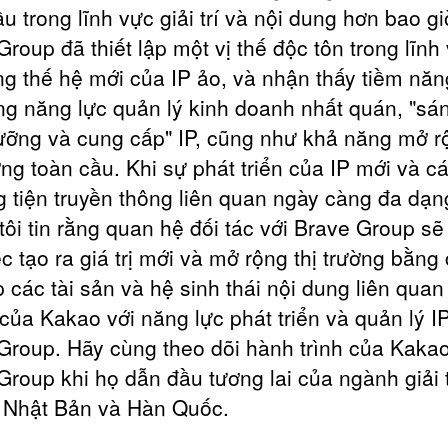
u trong lĩnh vực giải trí và nội dung hơn bao gi
Group đã thiết lập một vị thế độc tôn trong lĩnh
ng thế hệ mới của IP ảo, và nhận thấy tiềm năn
ong năng lực quản lý kinh doanh nhất quán, "sán
ưỡng và cung cấp" IP, cũng như khả năng mở r
ờng toàn cầu. Khi sự phát triển của IP mới và c
 tiện truyền thông liên quan ngày càng đa dạn
tôi tin rằng quan hệ đối tác với Brave Group sẽ
ệc tạo ra giá trị mới và mở rộng thị trường bằng
p các tài sản và hệ sinh thái nội dung liên quan
í của Kakao với năng lực phát triển và quản lý I
Group. Hãy cùng theo dõi hành trình của Kaka
Group khi họ dẫn đầu tương lai của ngành giải t
i Nhật Bản và Hàn Quốc.