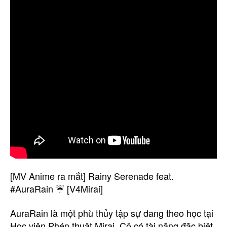
[MV Anime ra mắt] Rainy Serenade feat.
#AuraRain ☔ [V4Mirai]
AuraRain là một phù thủy tập sự đang theo học tại
Học viện Phép thuật Mirai. Cô có tài năng đặc biệt