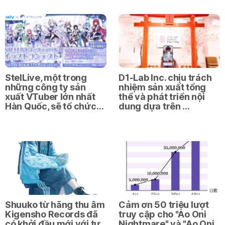
StelLive, một trong
D1-Lab Inc. chịu trách
những công ty sản
nhiệm sản xuất tổng
xuất VTuber lớn nhất
thể và phát triển nội
Hàn Quốc, sẽ tổ chức…
dung dựa trên …
Shuuko từ hãng thu âm
Cảm ơn 50 triệu lượt
Kigensho Records đã
truy cập cho "Ao Oni
có khởi đầu mới với tư
Nightmare" và "Ao Oni