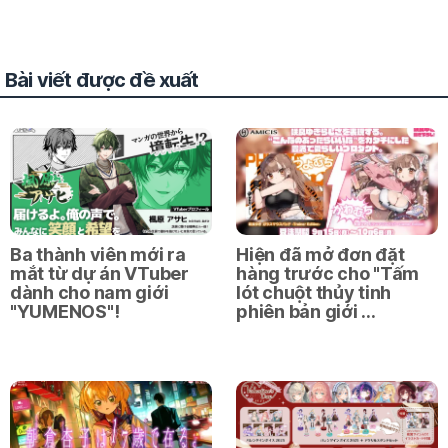
Bài viết được đề xuất
Ba thành viên mới ra
Hiện đã mở đơn đặt
mắt từ dự án VTuber
hàng trước cho "Tấm
dành cho nam giới
lót chuột thủy tinh
"YUMENOS"!
phiên bản giới …