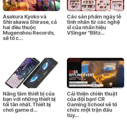
Asakura Kyoko và
Các sản phẩm ngày lễ
Shirakawa Shirase, cả
tình nhân từ các nghệ
hai đều thuộc
sĩ của nhãn hiệu
Mugenshou Records,
VSinger "Blitz…
sẽ tổ c…
Nâng tầm thiết bị của
Cải thiện chiến thuật
bạn với những thiết bị
của đội bạn! CR
tối tân nhất. Thiết bị
Gaming School sẽ tổ
chơi game d…
chức một trận đấu
tùy…