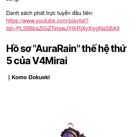
Danh sách phát trực tuyến đầu tiên:
https://www.youtube.com/playlist?
list=PL38BbaZiGZTefawJY9rRjXyXiygNsSBA9
Hồ sơ "AuraRain" thế hệ thứ
5 của V4Mirai
｜Komo Dokueki