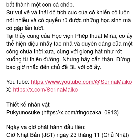
bắt thành một con cá chép.
Sự vui vẻ và thái độ tích cực của cô khiến cô luôn
nói nhiều và cô quyến rũ được những học sinh mà
cô gặp lần lượt.
Tại thủy cung của Học viện Phép thuật Mirai, cô ấy
thể hiện điệu nhảy tao nhã và duyên dáng của một
công chúa thời xưa, cùng với giọng hát như rót
xuống từ thiên đường. Nhưng hãy cẩn thận. Đừng
bao giờ nhắc đến chủ đề BL với cô ấy.
YouTube:
https://www.youtube.com/@SerinaMaiko
X:
https://x.com/SerinaMaiko
Thiết kế nhân vật:
Pukyunosuke (https://x.com/ringozaka_0913)
Ngày và giờ phát hành đầu tiên:
Giờ Nhật Bản (JST) ngày 23 tháng 11 (Chủ Nhật)