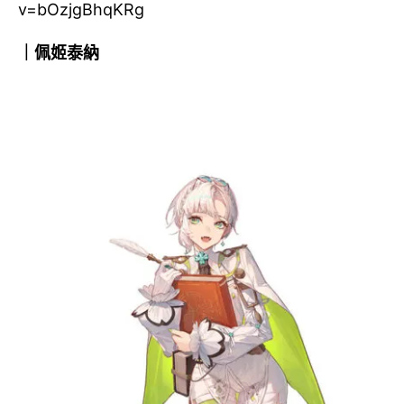
v=bOzjgBhqKRg
｜佩姬泰納