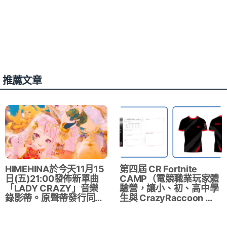
推薦文章
HIMEHINA於今天11月15
第四屆 CR Fortnite
日(五)21:00發佈新單曲
CAMP（電競職業玩家體
「LADY CRAZY」音樂
驗營，讓小、初、高中學
錄影帶。原聲帶發行同…
生與 CrazyRaccoon …