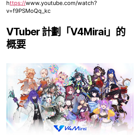
h
ttps://
www.youtube.com/watch?
v=f9PSMoQq_kc
VTuber 計劃「V4Mirai」的
概要