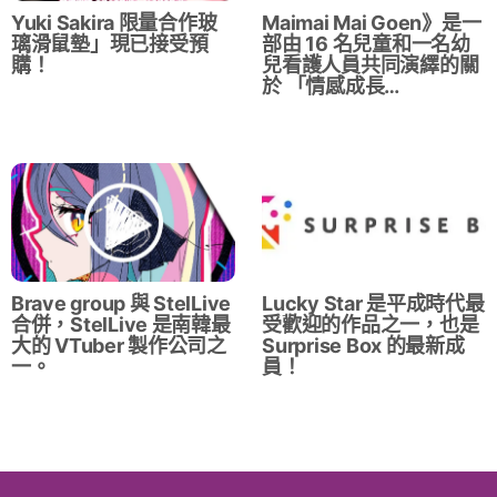
Yuki Sakira 限量合作玻
Maimai Mai Goen》是一
璃滑鼠墊」現已接受預
部由 16 名兒童和一名幼
購！
兒看護人員共同演繹的關
於 「情感成長…
Brave group 與 StelLive
Lucky Star 是平成時代最
合併，StelLive 是南韓最
受歡迎的作品之一，也是
大的 VTuber 製作公司之
Surprise Box 的最新成
一。
員！